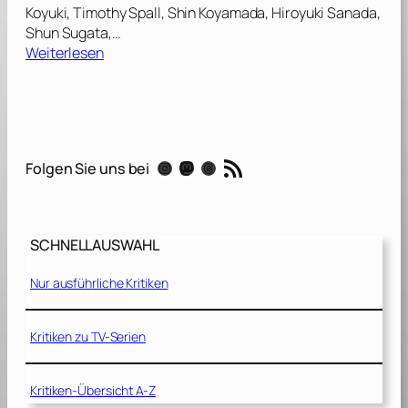
Koyuki, Timothy Spall, Shin Koyamada, Hiroyuki Sanada,
Shun Sugata,…
:
Weiterlesen
L
a
s
t
S
RSS-Feed
Instagram
Mastodon
Threads
Folgen Sie uns bei
a
m
u
r
SCHNELLAUSWAHL
a
i
Nur ausführliche Kritiken
[
2
0
Kritiken zu TV-Serien
0
3
Kritiken-Übersicht A-Z
]