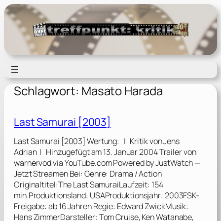
Zum
Inhalt
springen
Schlagwort:
Masato Harada
Last Samurai [2003]
Last Samurai [2003] Wertung: | Kritik von Jens
Adrian | Hinzugefügt am 13. Januar 2004 Trailer von
warnervod via YouTube.com Powered by JustWatch —
Jetzt Streamen Bei: Genre: Drama / Action
Originaltitel:The Last SamuraiLaufzeit: 154
min.Produktionsland: USAProduktionsjahr: 2003FSK-
Freigabe: ab 16 Jahren Regie: Edward ZwickMusik:
Hans ZimmerDarsteller: Tom Cruise, Ken Watanabe,