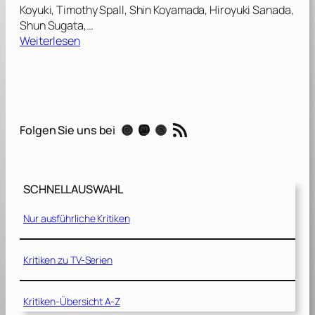
Koyuki, Timothy Spall, Shin Koyamada, Hiroyuki Sanada,
Shun Sugata,…
:
Weiterlesen
L
a
s
t
S
RSS-Feed
Instagram
Mastodon
Threads
Folgen Sie uns bei
a
m
u
r
SCHNELLAUSWAHL
a
i
Nur ausführliche Kritiken
[
2
0
Kritiken zu TV-Serien
0
3
Kritiken-Übersicht A-Z
]