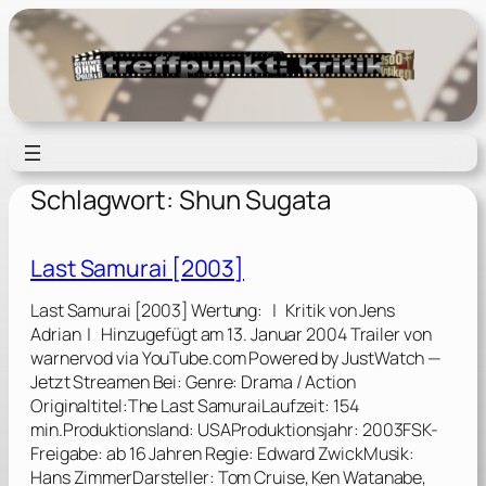
Zum
Inhalt
springen
Schlagwort:
Shun Sugata
Last Samurai [2003]
Last Samurai [2003] Wertung: | Kritik von Jens
Adrian | Hinzugefügt am 13. Januar 2004 Trailer von
warnervod via YouTube.com Powered by JustWatch —
Jetzt Streamen Bei: Genre: Drama / Action
Originaltitel:The Last SamuraiLaufzeit: 154
min.Produktionsland: USAProduktionsjahr: 2003FSK-
Freigabe: ab 16 Jahren Regie: Edward ZwickMusik:
Hans ZimmerDarsteller: Tom Cruise, Ken Watanabe,