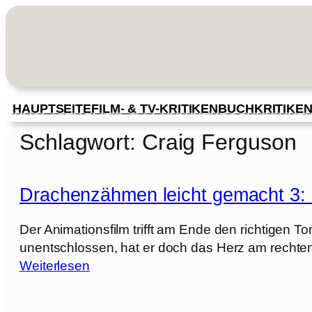
Zum
Inhalt
springen
HAUPTSEITE
FILM- & TV-KRITIKEN
BUCHKRITIKE
Schlagwort:
Craig Ferguson
Drachenzähmen leicht gemacht 3: 
Der Animationsfilm trifft am Ende den richtigen Ton
unentschlossen, hat er doch das Herz am rechten
:
Weiterlesen
D
r