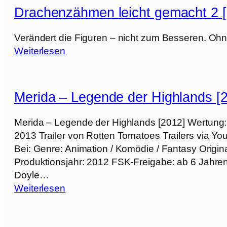
a
Drachenzähmen leicht gemacht 2 
c
h
Verändert die Figuren – nicht zum Besseren. O
e
:
Weiterlesen
n
D
z
r
ä
a
Merida – Legende der Highlands [
h
c
m
h
Merida – Legende der Highlands [2012] Wertung:
e
e
2013 Trailer von Rotten Tomatoes Trailers via 
n
n
Bei: Genre: Animation / Komödie / Fantasy Origina
l
z
Produktionsjahr: 2012 FSK-Freigabe: ab 6 Jahr
e
ä
Doyle…
i
h
:
Weiterlesen
c
m
M
h
e
e
t
n