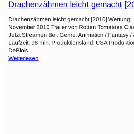
r
g
Drachenzähmen leicht gemacht [2
l
i
e
e
d
m
Drachenzähmen leicht gemacht [2010] Wertung: 
i
a
a
November 2010 Trailer von Rotten Tomatoes Cla
c
–
c
Jetzt Streamen Bei: Genre: Animation / Fantasy / 
h
L
h
Laufzeit: 98 min. Produktionsland: USA Produkti
t
e
t
DeBlois,…
g
g
:
Weiterlesen
e
e
3
D
m
n
:
r
a
d
D
a
c
e
i
c
h
d
e
h
t
e
g
e
2
r
e
n
[
H
h
z
2
i
e
ä
0
g
i