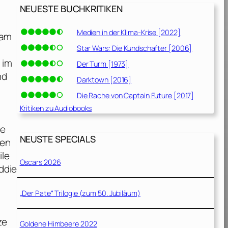
NEUESTE BUCHKRITIKEN
Medien in der Klima-Krise [2022]
 am
Star Wars: Die Kundschafter [2006]
 im
Der Turm [1973]
nd
Darktown [2016]
Die Rache von Captain Future [2017]
Kritiken zu Audiobooks
ie
NEUSTE SPECIALS
ren
ile
Oscars 2026
ddie
„Der Pate“ Trilogie (zum 50. Jubiläum)
ze
Goldene Himbeere 2022