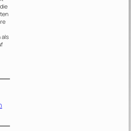
die
tten
re
 als
uf
n