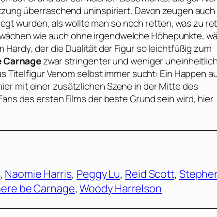
etzung überraschend uninspiriert. Davon zeugen auch 
gelegt wurden, als wollte man so noch retten, was zu re
hwächen wie auch ohne irgendwelche Höhepunkte, wä
m Hardy
, der die Dualität der Figur so leichtfüßig zum
e Carnage
zwar stringenter und weniger uneinheitlich
was Titelfigur Venom selbst immer sucht: Ein Happen a
r mit einer zusätzlichen Szene in der Mitte des
Fans des ersten Films der beste Grund sein wird, hier
s
, 
Naomie Harris
, 
Peggy Lu
, 
Reid Scott
, 
Stephe
here be Carnage
, 
Woody Harrelson