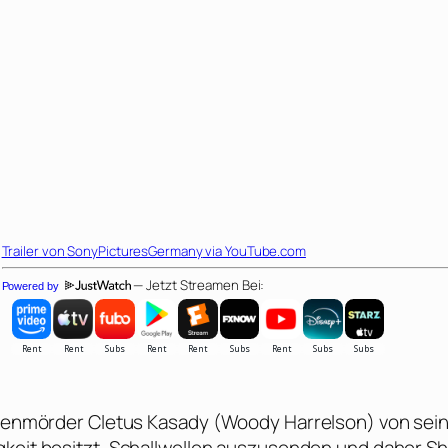
Trailer von
SonyPicturesGermany
via YouTube.com
— Jetzt Streamen Bei:
Powered by
rienmörder Cletus Kasady (
Woody Harrelson
) von sei