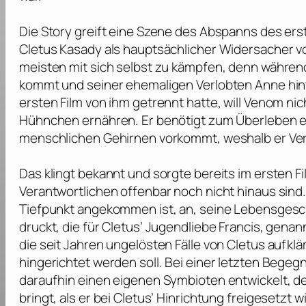
Die Story greift eine Szene des Abspanns des erst
Cletus Kasady als hauptsächlicher Widersacher v
meisten mit sich selbst zu kämpfen, denn während 
kommt und seiner ehemaligen Verlobten Anne hint
ersten Film von ihm getrennt hatte, will Venom ni
Hühnchen ernähren. Er benötigt zum Überleben ei
menschlichen Gehirnen vorkommt, weshalb er Verb
Das klingt bekannt und sorgte bereits im ersten F
Verantwortlichen offenbar noch nicht hinaus sind.
Tiefpunkt angekommen ist, an, seine Lebensgesch
druckt, die für Cletus’ Jugendliebe Francis, gena
die seit Jahren ungelösten Fälle von Cletus aufk
hingerichtet werden soll. Bei einer letzten Begeg
daraufhin einen eigenen Symbioten entwickelt, de
bringt, als er bei Cletus’ Hinrichtung freigesetzt 