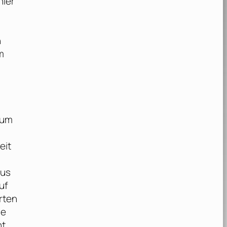
hier
n
m
, um
eit
aus
uf
rten
ne
ht