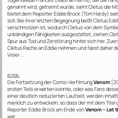
Jugendliebe Frances (
Naomie Harris
), die die Fä
genannt wird, getrennt wurde, sieht Cletus die Mö
bietet dem Reporter Eddie Brock (
Tom Hardy
) se
soll. Bei ihrer letzten Begegnung beißt Cletus E
verschmolzen ist, wodurch Cletus von dem Symb
unbändigen Fähigkeiten ausgestattet, ziehen Cl
Spur aus Tod und Zerstörung hinter sich her. Zuers
Cletus Rache an Eddie nehmen und fasst daher d
Visier …
Kritik:
Die Fortsetzung der Comic-Verfilmung
Venom
[20
ersten Teils erwarten konnte, oder was Fans dess
einer deutlich reduzierten Laufzeit, werden inhal
merklich zu entwickeln, so dass der mit dem Tit
Reporter Eddie Brock am Ende von
Venom – Let 
war.