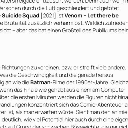
te Altersfreigabe enttäuscht werden. Denn auch wenn 
rsonen durch die Luft geschleudert und getötet
 Suicide Squad
[2021] ist
Venom – Let there be
e Brutalität zusätzlich verharmlost. Wirklich zufriede
nsicht – aber das hat einen Großteil des Publikums bei
le Richtungen zu vereinen, bzw. er streift viele andere
g was die Geschwindigkeit und die gerade heraus
g an wie die
Batman
-Filme der 1990er-Jahre. Gleichz
, wenn das Finale wie gehabt aus einem am Computer
ber die ersten Minuten werden die Figuren nicht hin
andlungen konzentriert sich das Comic-Abenteuer a
rer ist, als man erwarten würde. Sieht man den animie
 deutlich, wie viel Potential hier auch durch eine eige
uch auf Grund der schwachen Bösewichte, die gar nic