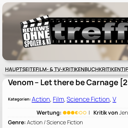
Zum
Inhalt
springen
HAUPTSEITE
FILM- & TV-KRITIKEN
BUCHKRITIKEN
TI
Venom – Let there be Carnage [
Action
, 
Film
, 
Science Fiction
, 
V
Kategorien:
Wertung:
|
Kritik von
Jen
Genre:
Action / Science Fiction