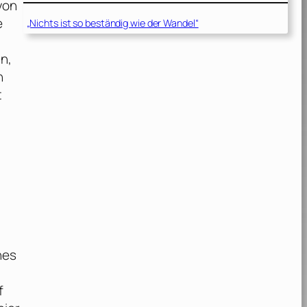
von
e
„Nichts ist so beständig wie der Wandel“
n,
n
t
hes
f