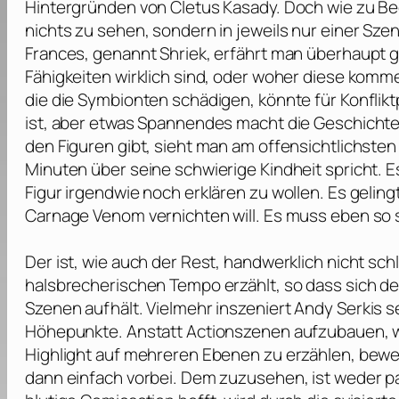
Hintergründen von Cletus Kasady. Doch wie zu B
nichts zu sehen, sondern in jeweils nur einer Sze
Frances, genannt Shriek, erfährt man überhaupt g
Fähigkeiten wirklich sind, oder woher diese komm
die die Symbionten schädigen, könnte für Konflik
ist, aber etwas Spannendes macht die Geschichte
den Figuren gibt, sieht man am offensichtlichsten
Minuten über seine schwierige Kindheit spricht. Es
Figur irgendwie noch erklären zu wollen. Es geli
Carnage Venom vernichten will. Es muss eben so
Der ist, wie auch der Rest, handwerklich nicht sc
halsbrecherischen Tempo erzählt, so dass sich d
Szenen aufhält. Vielmehr inszeniert
Andy Serkis
se
Höhepunkte. Anstatt Actionszenen aufzubauen, was
Highlight auf mehreren Ebenen zu erzählen, beweg
dann einfach vorbei. Dem zuzusehen, ist weder pa