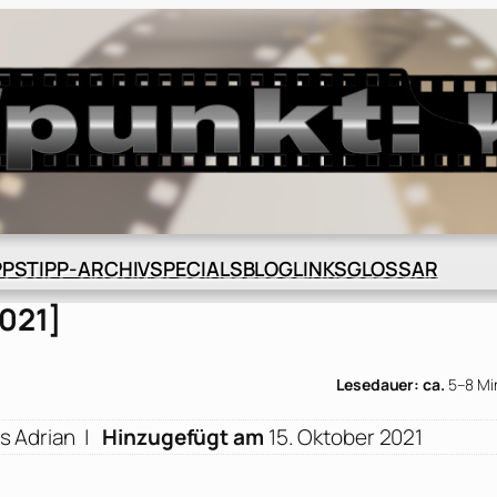
BLOG
GLOSSAR
PPS
TIPP-ARCHIV
SPECIALS
LINKS
2021]
Lesedauer: ca.
5–8 Mi
s Adrian
|
Hinzugefügt am
15. Oktober 2021