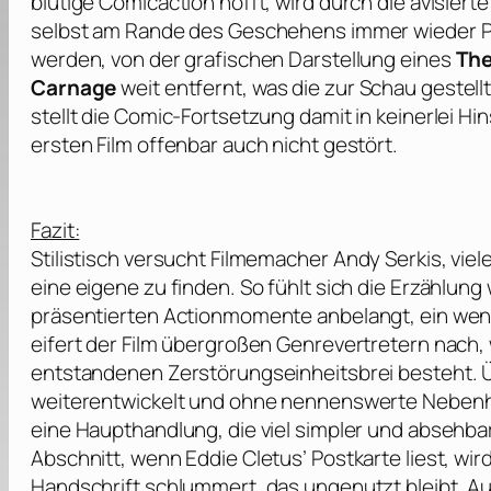
blutige Comicaction hofft, wird durch die avisier
selbst am Rande des Geschehens immer wieder Pe
werden, von der grafischen Darstellung eines
The
Carnage
weit entfernt, was die zur Schau gestellt
stellt die Comic-Fortsetzung damit in keinerlei Hi
ersten Film offenbar auch nicht gestört.
Fazit:
Stilistisch versucht Filmemacher
Andy Serkis
, vie
eine eigene zu finden. So fühlt sich die Erzählun
präsentierten Actionmomente anbelangt, ein weni
eifert der Film übergroßen Genrevertretern nach
entstandenen Zerstörungseinheitsbrei besteht. Ü
weiterentwickelt und ohne nennenswerte Nebenh
eine Haupthandlung, die viel simpler und absehba
Abschnitt, wenn Eddie Cletus’ Postkarte liest, wird
Handschrift schlummert, das ungenutzt bleibt. A