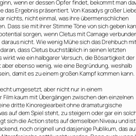
eginn, wenn er dessen Opfer findet, bekommt man da
ne das Ergebnis präsentiert. Von Kasadys großer Lieb
ar nichts, nicht einmal, was ihre übermenschlichen
en. Dass sie mit ihrer Stimme Töne von sich geben kan
tpotential sorgen, wenn Cletus mit Carnage verbunde
 daraus nicht. Wie wenig Mühe sich das Drehbuch mi
 daran, dass Cletus buchstäblich in seinen letzten
 wirkt wie ein halbgarer Versuch, die Bösartigkeit der
ngt aber ebenso wenig, wie eine Begründung, weshalb
 sein, damit es zu einem großen Kampf kommen kann.
hlecht umgesetzt, aber nicht nur in einem
er Film kaum mit Übergängen zwischen den einzelnen
ine dritte Kinoregiearbeit ohne dramaturgische
 auf dem Spiel steht, zu steigern oder gar ein solc
t sich die Action stets auf demselben Niveau und ist
ckend, noch originell und dasjenige Publikum, das au