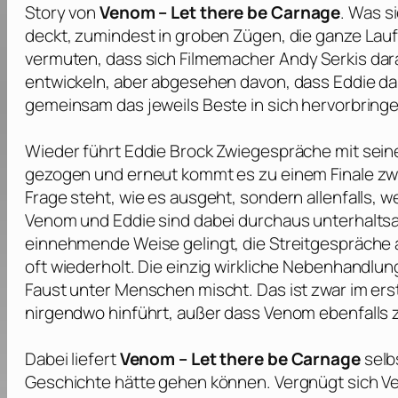
Story von
Venom – Let there be Carnage
. Was s
deckt, zumindest in groben Zügen, die ganze Lauf
vermuten, dass sich Filmemacher
Andy Serkis
dara
entwickeln, aber abgesehen davon, dass Eddie d
gemeinsam das jeweils Beste in sich hervorbringe
Wieder führt Eddie Brock Zwiegespräche mit sein
gezogen und erneut kommt es zu einem Finale zwi
Frage steht, wie es ausgeht, sondern allenfalls, 
Venom und Eddie sind dabei durchaus unterhaltsa
einnehmende Weise gelingt, die Streitgespräche a
oft wiederholt. Die einzig wirkliche Nebenhandlun
Faust unter Menschen mischt. Das ist zwar im erst
nirgendwo hinführt, außer dass Venom ebenfalls 
Dabei liefert
Venom – Let there be Carnage
selb
Geschichte hätte gehen können. Vergnügt sich Ven