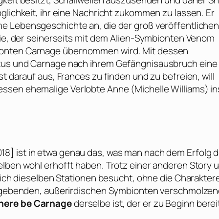
higkeit besitzt, Schallwellen auszusenden und daher Sh
glichkeit, ihr eine Nachricht zukommen zu lassen. Er
ine Lebensgeschichte an, die der groß veröffentliche
ddie, der seinerseits mit dem Alien-Symbionten Venom
ionten Carnage übernommen wird. Mit dessen
etus und Carnage nach ihrem Gefängnisausbruch eine
t darauf aus, Frances zu finden und zu befreien, will
essen ehemalige Verlobte Anne (
Michelle Williams
) in
18] ist in etwa genau das, was man nach dem Erfolg 
elben wohl erhofft haben. Trotz einer anderen Story 
tlich dieselben Stationen besucht, ohne die Charakter
el gebenden, außerirdischen Symbionten verschmolze
there be Carnage
derselbe ist, der er zu Beginn berei