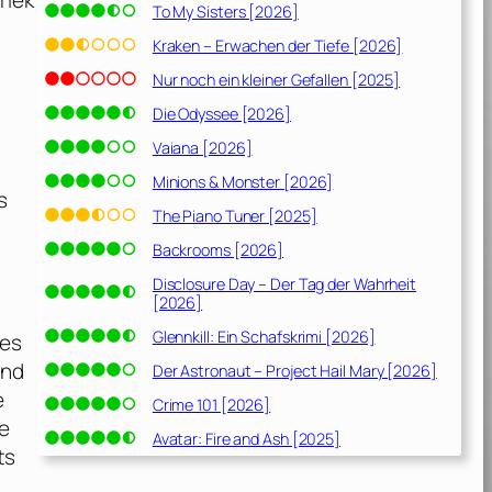
riek
To My Sisters [2026]
Kraken – Erwachen der Tiefe [2026]
n
Nur noch ein kleiner Gefallen [2025]
Die Odyssee [2026]
Vaiana [2026]
Minions & Monster [2026]
s
The Piano Tuner [2025]
Backrooms [2026]
Disclosure Day – Der Tag der Wahrheit
[2026]
Glennkill: Ein Schafskrimi [2026]
des
und
Der Astronaut – Project Hail Mary [2026]
e
Crime 101 [2026]
ne
Avatar: Fire and Ash [2025]
ts