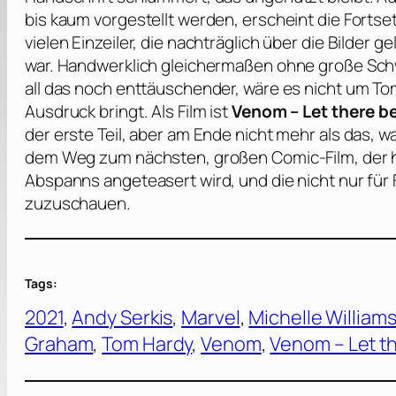
bis kaum vorgestellt werden, erscheint die Forts
vielen Einzeiler, die nachträglich über die Bilder 
war. Handwerklich gleichermaßen ohne große Sc
all das noch enttäuschender, wäre es nicht um
To
Ausdruck bringt. Als Film ist
Venom – Let there b
der erste Teil, aber am Ende nicht mehr als das, 
dem Weg zum nächsten, großen Comic-Film, der hie
Abspanns angeteasert wird, und die nicht nur für 
zuzuschauen.
Tags:
2021
, 
Andy Serkis
, 
Marvel
, 
Michelle William
Graham
, 
Tom Hardy
, 
Venom
, 
Venom – Let t