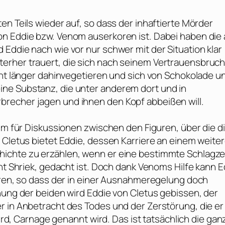
en Teils wieder auf, so dass der inhaftierte Mörder
on Eddie bzw. Venom auserkoren ist. Dabei haben die
Eddie nach wie vor nur schwer mit der Situation klar
erher trauert, die sich nach seinem Vertrauensbruch
cht länger dahinvegetieren und sich von Schokolade u
ne Substanz, die unter anderem dort und in
recher jagen und ihnen den Kopf abbeißen will.
ilm für Diskussionen zwischen den Figuren, über die d
 Cletus bietet Eddie, dessen Karriere an einem weite
ichte zu erzählen, wenn er eine bestimmte Schlagze
nnt Shriek, gedacht ist. Doch dank Venoms Hilfe kann E
lären, so dass der in einer Ausnahmeregelung doch
nung der beiden wird Eddie von Cletus gebissen, der
r in Anbetracht des Todes und der Zerstörung, die er
wird, Carnage genannt wird. Das ist tatsächlich die gan