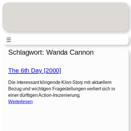
Zum
Inhalt
springen
Schlagwort:
Wanda Cannon
The 6th Day [2000]
Die interessant klingende Klon-Story mit aktuellem
Bezug und wichtigen Fragestellungen verliert sich in
einer dürftigen Action-Inszenierung.
:
Weiterlesen
T
h
e
6