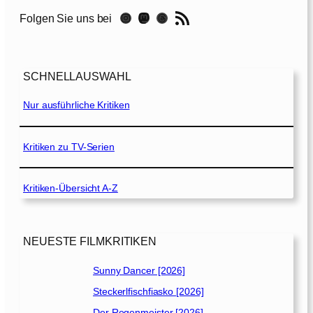
t
RSS-Feed
Instagram
Mastodon
Threads
Folgen Sie uns bei
h
D
a
y
SCHNELLAUSWAHL
[
2
Nur ausführliche Kritiken
0
0
0
Kritiken zu TV-Serien
]
Kritiken-Übersicht A-Z
NEUESTE FILMKRITIKEN
Sunny Dancer [2026]
Steckerlfischfiasko [2026]
Der Regenmeister [2026]