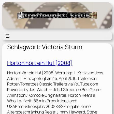
Zum
Inhalt
springen
Schlagwort:
Victoria Sturm
Horton hört ein Hu! [2008]
Horton hört ein Hu! [2008] Wertung: | Kritik von Jens
Adrian | Hinzugefügt am 15. April 2010 Trailer von
Rotten Tomatoes Classic Trailers via YouTube.com
Powered by JustWatch — Jetzt Streamen Bei: Genre:
Animation / Komödie Originaltitel: Horton Hears a
Who!Laufzeit: 86 min.Produktionsland:
USAProduktionsjahr: 2008FSK-Freigabe: ohne
Altersbeschränkung Regie: Jimmy Hayward, Steve