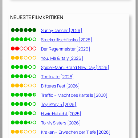
2
0
0
NEUESTE FILMKRITIKEN
8
]
Sunny Dancer [2026]
Steckerlfischfiasko [2026]
Der Regenmeister [2026]
You, Me & Italy [2026]
Spider-Man: Brand New Day [2026]
The Invite [2026]
Bitteres Fest [2026]
Traffic – Macht des Kartells [2000]
Toy Story 5 [2026]
H wie Habicht [2025]
To My Sisters [2026]
Kraken – Erwachen der Tiefe [2026]