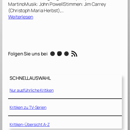
MartinoMusik: John PowellStimmen: Jim Carrey
(Christoph Maria Herbst),…
:
Weiterlesen
H
o
r
t
o
RSS-Feed
Instagram
Mastodon
Threads
Folgen Sie uns bei
n
h
ö
r
SCHNELLAUSWAHL
t
e
Nur ausführliche Kritiken
i
n
H
Kritiken zu TV-Serien
u
!
Kritiken-Übersicht A-Z
[