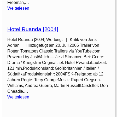
Freeman,…
:
Weiterlesen
I
n
v
Hotel Ruanda [2004]
i
c
Hotel Ruanda [2004] Wertung: | Kritik von Jens
t
Adrian | Hinzugefügt am 20. Juli 2005 Trailer von
u
Rotten Tomatoes Classic Trailers via YouTube.com
s
Powered by JustWatch — Jetzt Streamen Bei: Genre:
–
Drama / Kriegsfilm Originaltitel: Hotel RwandaLaufzeit:
U
121 min.Produktionsland: Großbritannien / Italien /
n
SüdafrikaProduktionsjahr: 2004FSK-Freigabe: ab 12
b
Jahren Regie: Terry GeorgeMusik: Rupert Gregson-
e
Williams, Andrea Guerra, Martin RussellDarsteller: Don
z
Cheadle,…
w
:
Weiterlesen
u
H
n
o
g
t