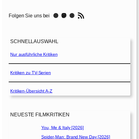
e
e
n
l
RSS-Feed
[
Instagram
Mastodon
Threads
Folgen Sie uns bei
R
2
u
0
a
0
n
9
SCHNELLAUSWAHL
d
]
a
Nur ausführliche Kritiken
[
2
0
Kritiken zu TV-Serien
0
4
Kritiken-Übersicht A-Z
]
NEUESTE FILMKRITIKEN
You, Me & Italy [2026]
Spider-Man: Brand New Day [2026]