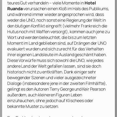
teures Gut verhandeln – viele Momente in
Hotel
Ruanda
verursachen einen Kloß im Hals des Publikums,
und während immer wieder angesprochen wird, dass
weder die UNO, noch sonst eine Regierung der Welt in
den blutigen Konflikt eingreift (vielmehr Frankreich die
Hutus noch mit Waffen versorgt), kommen auch jene zu
Wort und werden beleuchtet, die bis zum letzten
Moment im Land geblieben sind, auf Drängen der UNO
evakuiert wurden und sich zurecht für das Verhalten
ihrer eigenen Landsleute im Ausland geschämt haben.
Diese Vorwürfe muss sich sowohl die UNO, wie jedes
andere Land der Welt gefallen lassen, sind sie doch
historisch nicht zu entkräften. Dank einiger sehr
bewegender Szenen und vieler ausgezeichneter
Dialoge (insbesondere jene in der zweiten Filmhälfte),
gelingt es den Autoren
Terry George
und
Keir Pearson
außerdem, auch kleineren Figuren Leben
einzuhauchen, ohne jedoch auf Klischees oder
bekannte Muster zu setzen.