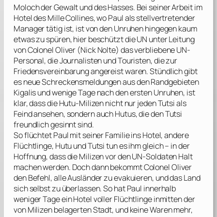
Moloch der Gewalt und des Hasses. Bei seiner Arbeit im
Hotel des Mille Collines
, wo Paul als stellvertretender
Manager tätig ist, ist von den Unruhen hingegen kaum
etwas zu spüren, hier beschützt die UN unter Leitung
von Colonel Oliver (
Nick Nolte
) das verbliebene UN-
Personal, die Journalisten und Touristen, die zur
Friedensvereinbarung angereist waren. Stündlich gibt
es neue Schreckensmeldungen aus den Randgebieten
Kigalis und wenige Tage nach den ersten Unruhen, ist
klar, dass die Hutu-Milizen nicht nur jeden Tutsi als
Feind ansehen, sondern auch Hutus, die den Tutsi
freundlich gesinnt sind.
So flüchtet Paul mit seiner Familie ins Hotel, andere
Flüchtlinge, Hutu und Tutsi tun es ihm gleich – in der
Hoffnung, dass die Milizen vor den UN-Soldaten Halt
machen werden. Doch dann bekommt Colonel Oliver
den Befehl, alle Ausländer zu evakuieren, und das Land
sich selbst zu überlassen. So hat Paul innerhalb
weniger Tage ein Hotel voller Flüchtlinge inmitten der
von Milizen belagerten Stadt, und keine Waren mehr,