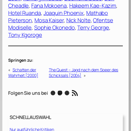
Cheadle
, 
Fana Mokoena
, 
Hakeem Kae-Kazim
, 
Hotel Ruanda
, 
Joaquin Phoenix
, 
Mathabo
Pieterson
, 
Mosa Kaiser
, 
Nick Nolte
, 
Ofentse
Modiselle
, 
Sophie Okonedo
, 
Terry George
, 
Tony Kgoroge
Springen zu:
«
Schatten der
The Quest – Jagd nach dem Speer des
Wahrheit [2000]
Schicksals [2004]
»
RSS-Feed
Instagram
Mastodon
Threads
Folgen Sie uns bei
SCHNELLAUSWAHL
Nur ausführliche Kritiken