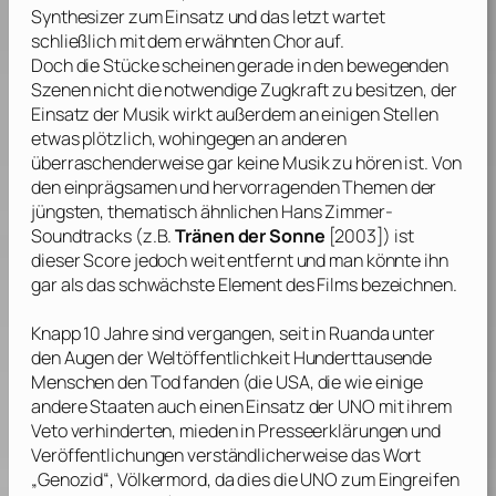
Synthesizer zum Einsatz und das letzt wartet
schließlich mit dem erwähnten Chor auf.
Doch die Stücke scheinen gerade in den bewegenden
Szenen nicht die notwendige Zugkraft zu besitzen, der
Einsatz der Musik wirkt außerdem an einigen Stellen
etwas plötzlich, wohingegen an anderen
überraschenderweise gar keine Musik zu hören ist. Von
den einprägsamen und hervorragenden Themen der
jüngsten, thematisch ähnlichen
Hans Zimmer
-
Soundtracks (z.B.
Tränen der Sonne
[2003]) ist
dieser Score jedoch weit entfernt und man könnte ihn
gar als das schwächste Element des Films bezeichnen.
Knapp 10 Jahre sind vergangen, seit in Ruanda unter
den Augen der Weltöffentlichkeit Hunderttausende
Menschen den Tod fanden (die USA, die wie einige
andere Staaten auch einen Einsatz der UNO mit ihrem
Veto verhinderten, mieden in Presseerklärungen und
Veröffentlichungen verständlicherweise das Wort
„Genozid“, Völkermord, da dies die UNO zum Eingreifen