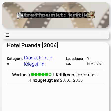
Zum
Inhalt
springen
Hotel Ruanda [2004]
Drama
, 
Film
, 
H
, 
Kategorie
Lesedauer:
9–
Kriegsfilm
n:
ca.
14 Minuten
Wertung:
|
Kritik von
Jens Adrian
|
Hinzugefügt am
20. Juli 2005