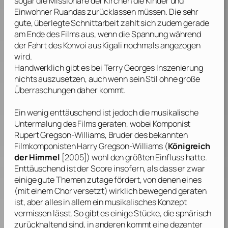
sogar die Missionare der Kirchen die Kinder und
Einwohner Ruandas zurücklassen müssen. Die sehr
gute, überlegte Schnittarbeit zahlt sich zudem gerade
am Ende des Films aus, wenn die Spannung während
der Fahrt des Konvoi aus Kigali nochmals angezogen
wird.
Handwerklich gibt es bei
Terry Georges
Inszenierung
nichts auszusetzen, auch wenn sein Stil ohne große
Überraschungen daher kommt.
Ein wenig enttäuschend ist jedoch die musikalische
Untermalung des Films geraten, wobei Komponist
Rupert Gregson-Williams
, Bruder des bekannten
Filmkomponisten
Harry Gregson-Williams
(
Königreich
der Himmel
[2005]) wohl den größten Einfluss hatte.
Enttäuschend ist der Score insofern, als dass er zwar
einige gute Themen zutage fördert, von denen eines
(mit einem Chor versetzt) wirklich bewegend geraten
ist, aber alles in allem ein musikalisches Konzept
vermissen lässt. So gibt es einige Stücke, die sphärisch
zurückhaltend sind, in anderen kommt eine dezenter