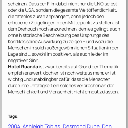
scheinen. Dass der Film dabei nicht nur die UNO selbst
oder die USA, sondern die gesamte Weltöffentlichkeit,
die tatenlos zusah anprangert, ohne jedoch den
erhobenen Zeigefinger in den Mittelpunkt zu stellen, ist
dem Drehbuch hoch anzurechnen, dem es gelingt, auch
ohne historische Beschreibung des Ursprungs des
Konflikts seine Auswirkung zu zeigen – und wozu die
Menschen in solch außergewöhnlichen Situation in der
Lage sind … sowohl im positiven, als auch leider im
negativen Sinn.
Hotel Ruanda
ist zwar bereits auf Grund der Thematik
empfehlenswert, doch er ist noch weitaus mehr, er ist
wichtig und unabdingbar dafür, dass die Menschen
durch ihre Untätigkeit ein solches Verbrechen an der
Menschlichkeit und Menschheit nicht erneut zulassen.
Tags:
2004
, 
Ashleigh Tobias
, 
Desmond Dube
, 
Don