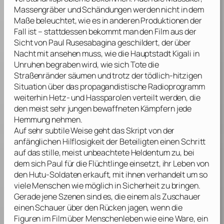
Massengräber und Schändungen werden nicht in dem
Maße beleuchtet, wie es in anderen Produktionen der
Fall ist – stattdessen bekommt man den Film aus der
Sicht von Paul Rusesabagina geschildert, der über
Nacht mit ansehen muss, wie die Hauptstadt Kigali in
Unruhen begraben wird, wie sich Tote die
Straßenränder säumen und trotz der tödlich-hitzigen
Situation über das propagandistische Radioprogramm
weiterhin Hetz- und Hassparolen verteilt werden, die
den meist sehr jungen bewaffneten Kämpfern jede
Hemmung nehmen.
Auf sehr subtile Weise geht das Skript von der
anfänglichen Hilflosigkeit der Beteiligten einen Schritt
auf das stille, meist unbeachtete Heldentum zu, bei
dem sich Paul für die Flüchtlinge einsetzt, ihr Leben von
den Hutu-Soldaten erkauft, mit ihnen verhandelt um so
viele Menschen wie möglich in Sicherheit zu bringen.
Gerade jene Szenen sind es, die einem als Zuschauer
einen Schauer über den Rücken jagen, wenn die
Figuren im Film über Menschenleben wie eine Ware, ein