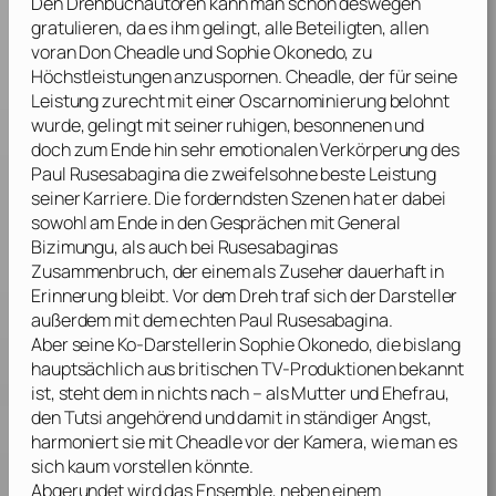
Den Drehbuchautoren kann man schon deswegen
gratulieren, da es ihm gelingt, alle Beteiligten, allen
voran
Don Cheadle
und
Sophie Okonedo
, zu
Höchstleistungen anzuspornen.
Cheadle
, der für seine
Leistung zurecht mit einer Oscarnominierung belohnt
wurde, gelingt mit seiner ruhigen, besonnenen und
doch zum Ende hin sehr emotionalen Verkörperung des
Paul Rusesabagina die zweifelsohne beste Leistung
seiner Karriere. Die forderndsten Szenen hat er dabei
sowohl am Ende in den Gesprächen mit General
Bizimungu, als auch bei Rusesabaginas
Zusammenbruch, der einem als Zuseher dauerhaft in
Erinnerung bleibt. Vor dem Dreh traf sich der Darsteller
außerdem mit dem echten Paul Rusesabagina.
Aber seine Ko-Darstellerin
Sophie Okonedo
, die bislang
hauptsächlich aus britischen TV-Produktionen bekannt
ist, steht dem in nichts nach – als Mutter und Ehefrau,
den Tutsi angehörend und damit in ständiger Angst,
harmoniert sie mit
Cheadle
vor der Kamera, wie man es
sich kaum vorstellen könnte.
Abgerundet wird das Ensemble, neben einem