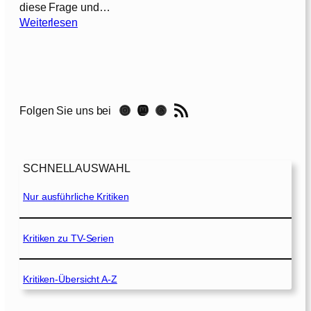
diese Frage und…
:
Weiterlesen
D
i
s
c
l
RSS-Feed
Instagram
Mastodon
Threads
Folgen Sie uns bei
o
s
u
r
SCHNELLAUSWAHL
e
D
Nur ausführliche Kritiken
a
y
Kritiken zu TV-Serien
–
D
Kritiken-Übersicht A-Z
e
r