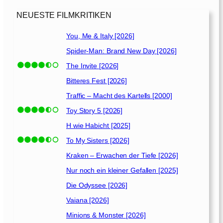
T
a
NEUESTE FILMKRITIKEN
g
d
You, Me & Italy [2026]
e
Spider-Man: Brand New Day [2026]
r
W
The Invite [2026]
a
Bitteres Fest [2026]
h
Traffic – Macht des Kartells [2000]
r
h
Toy Story 5 [2026]
e
H wie Habicht [2025]
i
To My Sisters [2026]
t
[
Kraken – Erwachen der Tiefe [2026]
2
Nur noch ein kleiner Gefallen [2025]
0
Die Odyssee [2026]
2
6
Vaiana [2026]
]
Minions & Monster [2026]