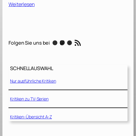
:
Weiterlesen
S
c
r
e
a
RSS-Feed
Instagram
Mastodon
Threads
Folgen Sie uns bei
m
7
[
SCHNELLAUSWAHL
2
0
Nur ausführliche Kritiken
2
6
]
Kritiken zu TV-Serien
Kritiken-Übersicht A-Z