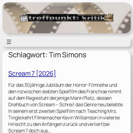
Zum
Inhalt
springen
Schlagwort:
Tim Simons
Scream 7 [2026]
Für das 30jährige Jubiläum der Horror-Filmreihe und
den inzwischen siebten Spielfilm des Franchise nimmt
auf dem Regiestuhl derjenige Mann Platz, dessen
Drehbuch von Scream – Schrei! das Genre neu belebte.
In seinem erst zweiten Spielfilm nach Teaching Mrs.
Tingle kehrt Filmemacher Kevin Williamson in vielerlei
Hinsicht zu den Anfängen zurück und verliert bei
Scream 7 doch aus…