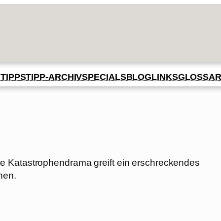
BLOG
GLOSSA
N
TIPPS
TIPP-ARCHIV
SPECIALS
LINKS
e Katastrophendrama greift ein erschreckendes
hen.