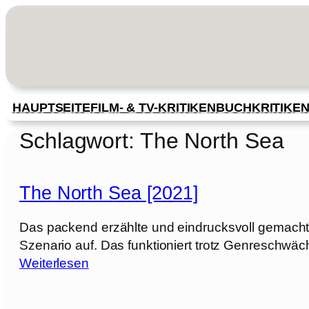
Zum
Inhalt
springen
HAUPTSEITE
FILM- & TV-KRITIKEN
BUCHKRITIKE
Schlagwort:
The North Sea
The North Sea [2021]
Das packend erzählte und eindrucksvoll gemacht
Szenario auf. Das funktioniert trotz Genreschwäc
:
Weiterlesen
T
h