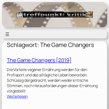
Zum
Inhalt
springen
Schlagwort:
The Game Changers
The Game Changers [2019]
Die Vorteile veganer Ernährung werden für den
Profisport und das alltägliche Leben beworben.
Schlüssig dargebracht, werden weder kritische
Stimmen, noch Herausforderungen dieser Ernährung
vorgestellt.
:
Weiterlesen
T
h