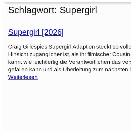
Schlagwort:
Supergirl
Supergirl [2026]
Craig Gillespies Supergirl-Adaption steckt so volle
Hinsicht zugänglicher ist, als ihr filmischer Cou
kann, wie leichtfertig die Verantwortlichen das v
gefallen kann und als Überleitung zum nächsten 
:
Weiterlesen
S
u
p
e
r
g
i