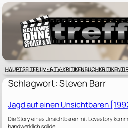
Zum
Inhalt
springen
HAUPTSEITE
FILM- & TV-KRITIKEN
BUCHKRITIKEN
TI
Schlagwort:
Steven Barr
Jagd auf einen Unsichtbaren [199
Die Story eines Unsichtbaren mit Lovestory kommt n
handwerklich solide.