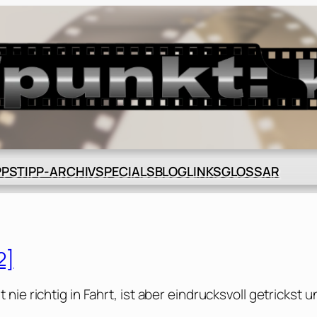
BLOG
GLOSSAR
PPS
TIPP-ARCHIV
SPECIALS
LINKS
2]
ie richtig in Fahrt, ist aber eindrucksvoll getrickst u