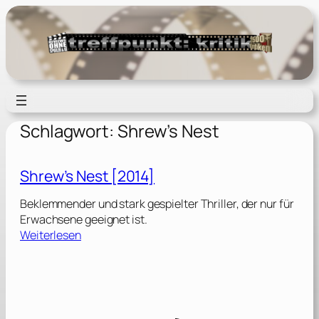
Zum
Inhalt
springen
Schlagwort:
Shrew’s Nest
Shrew’s Nest [2014]
Beklemmender und stark gespielter Thriller, der nur für
Erwachsene geeignet ist.
:
Weiterlesen
S
h
r
e
w