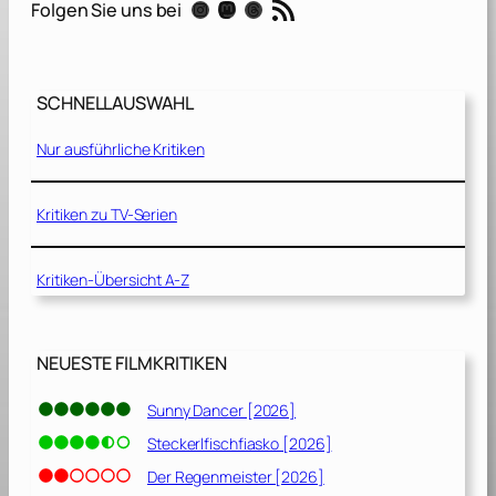
RSS-Feed
Instagram
Mastodon
Threads
Folgen Sie uns bei
’
s
N
e
SCHNELLAUSWAHL
s
t
Nur ausführliche Kritiken
[
2
0
Kritiken zu TV-Serien
1
4
Kritiken-Übersicht A-Z
]
NEUESTE FILMKRITIKEN
Sunny Dancer [2026]
Steckerlfischfiasko [2026]
Der Regenmeister [2026]