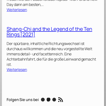
Day dann am besten,…
:
Weiterlesen
S
p
i
Shang-Chi and the Legend of the Ten
d
Rings [2021]
e
r
Der spürbare, inhaltliche Richtungswechsel ist
-
durchaus willkommen und die neu vorgestellte Welt
M
immens detail- und facettenreich. Eine
a
Achterbahnfahrt, die für die große Leinwand gemacht
n
ist.
:
:
Weiterlesen
B
S
r
h
a
a
n
n
d
g
RSS-Feed
N
Instagram
Mastodon
Threads
Folgen Sie uns bei
-
e
C