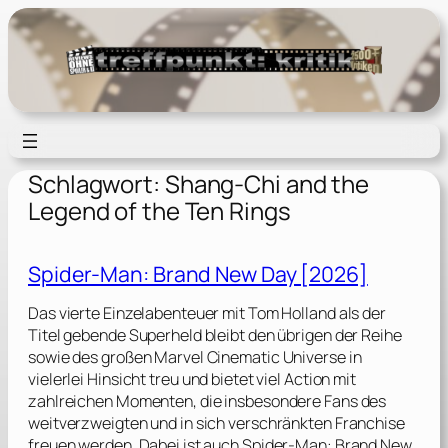
Zum
Inhalt
springen
Schlagwort:
Shang-Chi and the
Legend of the Ten Rings
Spider-Man: Brand New Day [2026]
Das vierte Einzelabenteuer mit Tom Holland als der
Titel gebende Superheld bleibt den übrigen der Reihe
sowie des großen Marvel Cinematic Universe in
vielerlei Hinsicht treu und bietet viel Action mit
zahlreichen Momenten, die insbesondere Fans des
weitverzweigten und in sich verschränkten Franchise
freuen werden. Dabei ist auch Spider-Man: Brand New