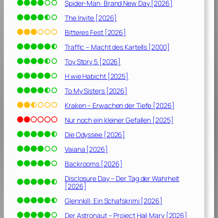
Spider-Man: Brand New Day [2026]
e
n
The Invite [2026]
R
Bitteres Fest [2026]
i
Traffic – Macht des Kartells [2000]
n
g
Toy Story 5 [2026]
s
H wie Habicht [2025]
[
To My Sisters [2026]
2
0
Kraken – Erwachen der Tiefe [2026]
2
Nur noch ein kleiner Gefallen [2025]
1
]
Die Odyssee [2026]
Vaiana [2026]
Backrooms [2026]
Disclosure Day – Der Tag der Wahrheit
[2026]
Glennkill: Ein Schafskrimi [2026]
Der Astronaut – Project Hail Mary [2026]