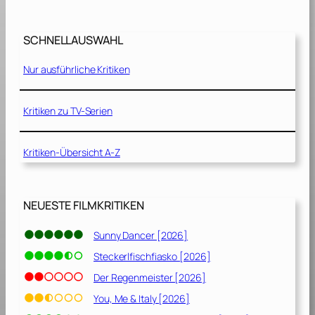
w
h
D
i
a
SCHNELLAUSWAHL
a
y
n
[
Nur ausführliche Kritiken
d
2
t
0
h
Kritiken zu TV-Serien
2
e
6
L
]
Kritiken-Übersicht A-Z
e
g
e
n
NEUESTE FILMKRITIKEN
d
o
Sunny Dancer [2026]
f
Steckerlfischfiasko [2026]
t
h
Der Regenmeister [2026]
e
You, Me & Italy [2026]
T