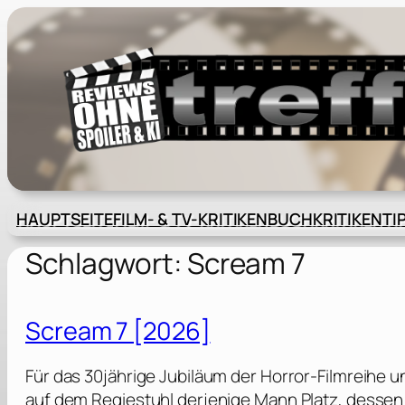
Zum
Inhalt
springen
HAUPTSEITE
FILM- & TV-KRITIKEN
BUCHKRITIKEN
TI
Schlagwort:
Scream 7
Scream 7 [2026]
Für das 30jährige Jubiläum der Horror-Filmreihe 
auf dem Regiestuhl derjenige Mann Platz, dessen