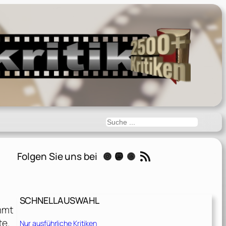
Suchen
RSS-Feed
Folgen Sie uns bei
Instagram
Mastodon
Threads
SCHNELLAUSWAHL
mmt
te.
Nur ausführliche Kritiken