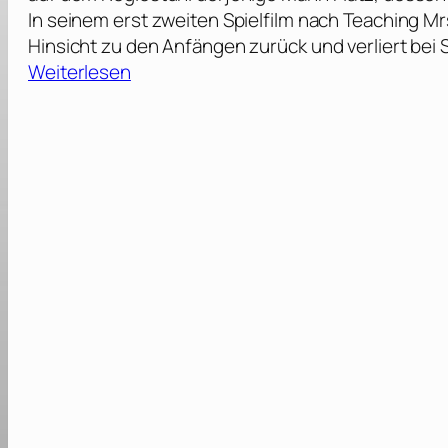
In seinem erst zweiten Spielfilm nach Teaching Mrs
Hinsicht zu den Anfängen zurück und verliert bei
:
Weiterlesen
S
c
r
e
a
m
7
[
2
0
2
6
]