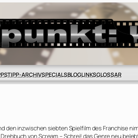
BLOG
GLOSSAR
PPS
TIPP-ARCHIV
SPECIALS
LINKS
und den inzwischen siebten Spielfilm des Franchise ni
 Drehbuch von Scream – Schrei! das Genre neu beleb