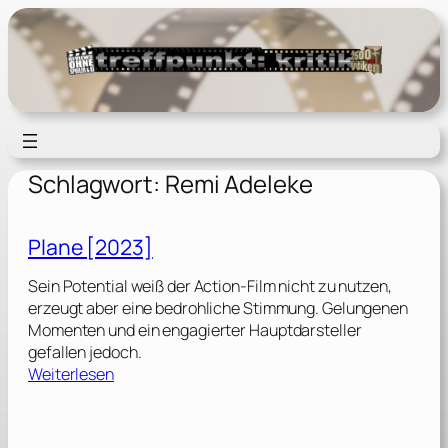
Zum
Inhalt
springen
Schlagwort:
Remi Adeleke
Plane [2023]
Sein Potential weiß der Action-Film nicht zu nutzen,
erzeugt aber eine bedrohliche Stimmung. Gelungenen
Momenten und ein engagierter Hauptdarsteller
gefallen jedoch.
:
Weiterlesen
P
l
a