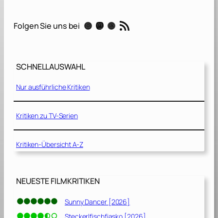
n
e
RSS-Feed
Instagram
Mastodon
Threads
Folgen Sie uns bei
[
2
0
2
SCHNELLAUSWAHL
3
]
Nur ausführliche Kritiken
Kritiken zu TV-Serien
Kritiken-Übersicht A-Z
NEUESTE FILMKRITIKEN
Sunny Dancer [2026]
Steckerlfischfiasko [2026]