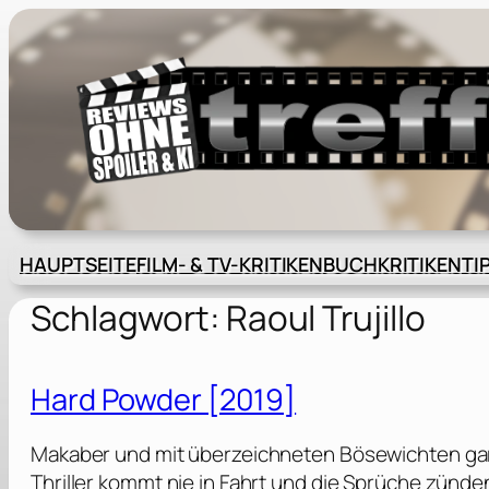
Zum
Inhalt
springen
HAUPTSEITE
FILM- & TV-KRITIKEN
BUCHKRITIKEN
TI
Schlagwort:
Raoul Trujillo
Hard Powder [2019]
Makaber und mit überzeichneten Bösewichten garnie
Thriller kommt nie in Fahrt und die Sprüche zünd