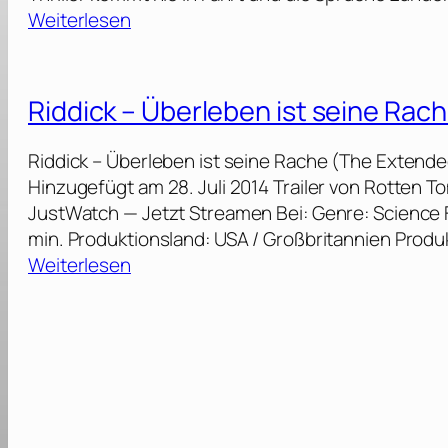
:
Weiterlesen
H
a
r
Riddick – Überleben ist seine Rac
d
P
Riddick – Überleben ist seine Rache (The Extende
o
Hinzugefügt am 28. Juli 2014 Trailer von Rotten
w
JustWatch — Jetzt Streamen Bei: Genre: Science Fict
d
min. Produktionsland: USA / Großbritannien Produ
e
:
Weiterlesen
r
R
[
i
2
d
0
d
1
i
9
c
]
k