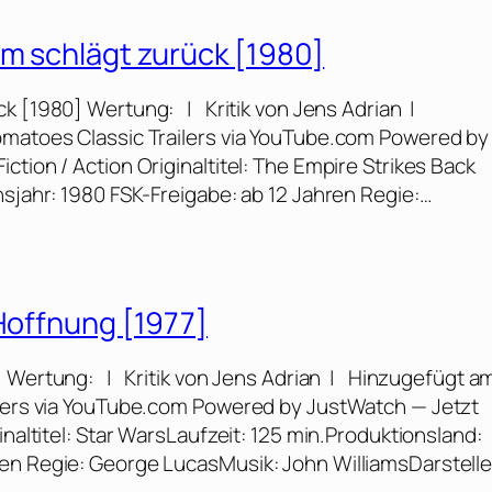
um schlägt zurück [1980]
ck [1980] Wertung: | Kritik von Jens Adrian |
omatoes Classic Trailers via YouTube.com Powered by
tion / Action Originaltitel: The Empire Strikes Back
nsjahr: 1980 FSK-Freigabe: ab 12 Jahren Regie:…
 Hoffnung [1977]
] Wertung: | Kritik von Jens Adrian | Hinzugefügt am
ilers via YouTube.com Powered by JustWatch — Jetzt
inaltitel: Star WarsLaufzeit: 125 min.Produktionsland:
en Regie: George LucasMusik: John WilliamsDarstelle