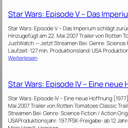
t
I
i
a
I
Star Wars: Episode V – Das Imperi
s
r
I
o
W
–
Star Wars: Episode V – Das Imperium schlägt zurü
d
a
D
Hinzugefügt am 22. Mai 2007 Trailer von Rotten T
e
r
i
JustWatch — Jetzt Streamen Bei: Genre: Science Fic
V
s
e
Laufzeit: 127 min. Produktionsland: USA Produktio
I
:
l
:
Weiterlesen
I
E
e
S
–
p
t
t
D
i
z
a
a
Star Wars: Episode IV – Eine neue
s
t
r
s
o
e
W
E
Star Wars: Episode IV – Eine neue Hoffnung [1977
d
n
a
r
Mai 2007 Trailer von Rotten Tomatoes Classic Tra
e
J
r
w
Streamen Bei: Genre: Science Fiction / Action Orig
V
e
s
a
USAProduktionsjahr: 1977FSK-Freigabe: ab 12 Jahr
I
d
:
c