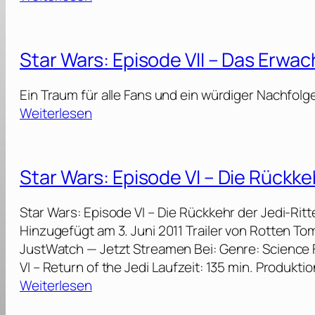
S
t
a
Star Wars: Episode VII – Das Erwa
r
W
Ein Traum für alle Fans und ein würdiger Nachfolger
a
:
Weiterlesen
r
S
s
t
:
a
Star Wars: Episode VI – Die Rückke
E
r
p
W
Star Wars: Episode VI – Die Rückkehr der Jedi-Rit
i
a
Hinzugefügt am 3. Juni 2011 Trailer von Rotten T
s
r
JustWatch — Jetzt Streamen Bei: Genre: Science Fic
o
s
VI – Return of the Jedi Laufzeit: 135 min. Produkt
d
:
:
Weiterlesen
e
E
S
V
p