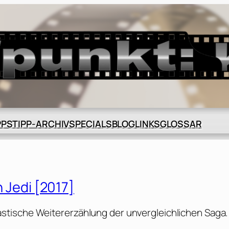
BLOG
GLOSSAR
PPS
TIPP-ARCHIV
SPECIALS
LINKS
n Jedi [2017]
tische Weitererzählung der unvergleichlichen Saga.