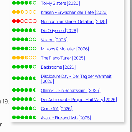
To My Sisters [2026]
Kraken – Erwachen der Tiefe [2026]
Nur noch ein kleiner Gefallen [2025]
Die Odyssee [2026]
Vaiana [2026]
Minions & Monster [2026]
The Piano Tuner [2025]
Backrooms [2026]
Disclosure Day – Der Tag der Wahrheit
[2026]
Glennkill: Ein Schafskrimi [2026]
Der Astronaut – Project Hail Mary [2026]
 19.
Crime 101 [2026]
Avatar: Fire and Ash [2025]
r: