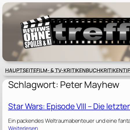
Zum
Inhalt
springen
HAUPTSEITE
FILM- & TV-KRITIKEN
BUCHKRITIKEN
TI
Schlagwort:
Peter Mayhew
Star Wars: Episode VIII – Die letzte
Ein packendes Weltraumabenteuer und eine fantas
:
Weiterlesen