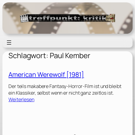
Zum
Inhalt
springen
Schlagwort:
Paul Kember
American Werewolf [1981]
Der teils makabere Fantasy-Horror-Film ist und bleibt
ein Klassiker, selbst wenn er nicht ganz zeitlos ist.
:
Weiterlesen
A
m
e
r
i