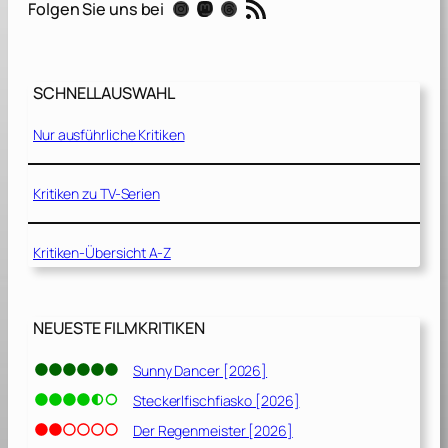
RSS-Feed
Instagram
Mastodon
Threads
Folgen Sie uns bei
c
a
n
W
SCHNELLAUSWAHL
e
r
Nur ausführliche Kritiken
e
w
o
Kritiken zu TV-Serien
l
f
Kritiken-Übersicht A-Z
[
1
9
8
NEUESTE FILMKRITIKEN
1
]
Sunny Dancer [2026]
Steckerlfischfiasko [2026]
Der Regenmeister [2026]