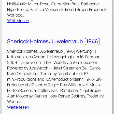
NeillMusik: Milton RosenDarsteller: Basil Rathbone,
Nigel Bruce, Patricia Morison, Edmund Breon, Frederick
Worlock,…
:
Weiterlesen
S
h
e
Sherlock Holmes: Juwelenraub [1946]
r
l
Sherlock Holmes: Juwelenraub [1946] Wertung: |
o
Kritik von Jens Adrian | Hinzugefügt am 16. Februar
c
2009 Trailer von In_The_Woods via YouTube.com
k
Powered by JustWatch — Jetzt Streamen Bei: Genre:
H
Krimi Originaltitel: Terror by NightLaufzeit: 57
o
min.Produktionsland: USAProduktionsjahr: 1946FSK-
l
Freigabe: ab 12 Jahren Regie: Roy William NeillMusik:
m
Milton RosenDarsteller: Basil Rathbone, Nigel Bruce,
e
Alan Mowbray, Dennis Hoey, Renee Godfrey, Frederick
s
Worlock,…
:
:
Weiterlesen
J
S