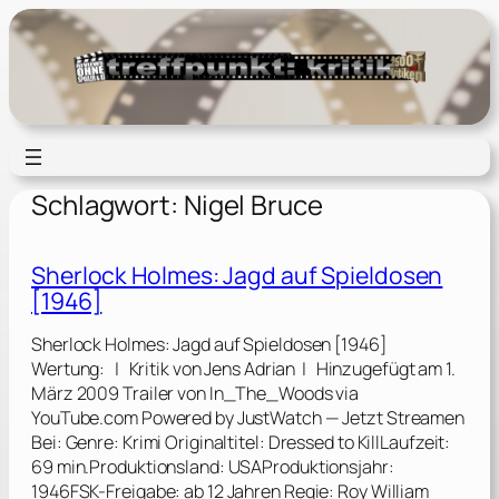
Zum
Inhalt
springen
Schlagwort:
Nigel Bruce
Sherlock Holmes: Jagd auf Spieldosen
[1946]
Sherlock Holmes: Jagd auf Spieldosen [1946]
Wertung: | Kritik von Jens Adrian | Hinzugefügt am 1.
März 2009 Trailer von In_The_Woods via
YouTube.com Powered by JustWatch — Jetzt Streamen
Bei: Genre: Krimi Originaltitel: Dressed to KillLaufzeit:
69 min.Produktionsland: USAProduktionsjahr:
1946FSK-Freigabe: ab 12 Jahren Regie: Roy William