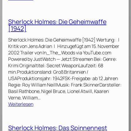
G
3
S
e
9
h
s
]
e
p
Sherlock Holmes: Die Geheimwaffe
r
e
[1942]
l
n
o
s
Sherlock Holmes: Die Geheimwaffe [1942] Wertung: |
c
t
Kritik von Jens Adrian | Hinzugefügt am 15. November
k
e
2002 Trailer von In_The_Woods via YouTube.com
H
r
Powered by JustWatch — Jetzt Streamen Bei: Genre:
o
i
Krimi Originaltitel: Secret WeaponLaufzeit: 68
l
m
min.Produktionsland: Groß Britannien /
m
S
USAProduktionsjahr: 1942FSK-Freigabe: ab 12 Jahren
e
c
Regie: Roy William NeillMusik: Frank SkinnerDarsteller:
s
h
Basil Rathbone, Nigel Bruce, Lionel Atwill, Kaaren
:
l
Verne, William…
D
o
:
Weiterlesen
a
s
S
s
s
h
H
[
e
a
Sherlock Holmes: Das Spinnennest
1
r