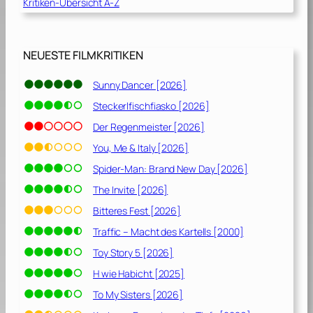
e
Kritiken-Übersicht A-Z
[
K
1
r
9
a
NEUESTE FILMKRITIKEN
4
l
4
l
Sunny Dancer [2026]
]
e
Steckerlfischfiasko [2026]
[
1
Der Regenmeister [2026]
9
You, Me & Italy [2026]
4
Spider-Man: Brand New Day [2026]
4
]
The Invite [2026]
Bitteres Fest [2026]
Traffic – Macht des Kartells [2000]
Toy Story 5 [2026]
H wie Habicht [2025]
To My Sisters [2026]