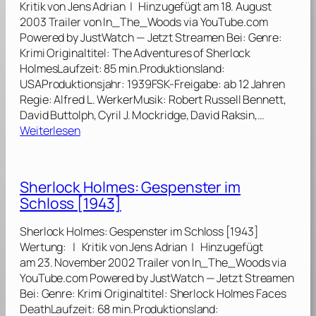
n
Kritik von Jens Adrian | Hinzugefügt am 18. August
k
]
r
2003 Trailer von In_The_Woods via YouTube.com
H
a
Powered by JustWatch — Jetzt Streamen Bei: Genre:
o
u
Krimi Originaltitel: The Adventures of Sherlock
l
b
HolmesLaufzeit: 85 min.Produktionsland:
m
[
USAProduktionsjahr: 1939FSK-Freigabe: ab 12 Jahren
e
1
Regie: Alfred L. WerkerMusik: Robert Russell Bennett,
s
9
David Buttolph, Cyril J. Mockridge, David Raksin,…
:
:
4
Weiterlesen
D
D
6
i
i
]
e
e
F
Sherlock Holmes: Gespenster im
A
r
Schloss [1943]
b
a
e
u
Sherlock Holmes: Gespenster im Schloss [1943]
n
i
Wertung: | Kritik von Jens Adrian | Hinzugefügt
t
n
am 23. November 2002 Trailer von In_The_Woods via
e
G
YouTube.com Powered by JustWatch — Jetzt Streamen
u
r
Bei: Genre: Krimi Originaltitel: Sherlock Holmes Faces
e
ü
DeathLaufzeit: 68 min.Produktionsland:
r