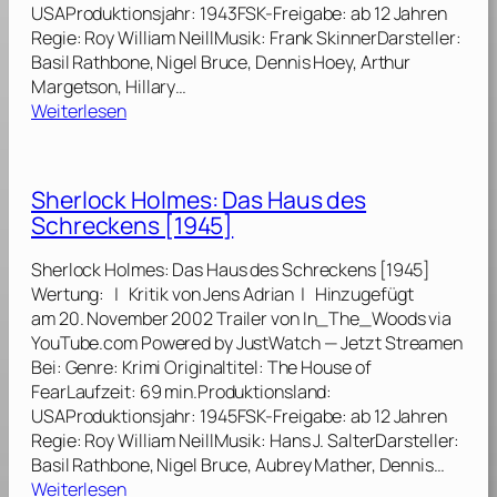
n
USAProduktionsjahr: 1943FSK-Freigabe: ab 12 Jahren
d
[
Regie: Roy William NeillMusik: Frank SkinnerDarsteller:
e
1
Basil Rathbone, Nigel Bruce, Dennis Hoey, Arthur
s
9
Margetson, Hillary…
S
4
:
Weiterlesen
h
5
S
e
]
h
r
e
l
Sherlock Holmes: Das Haus des
r
o
Schreckens [1945]
l
c
o
k
Sherlock Holmes: Das Haus des Schreckens [1945]
c
H
Wertung: | Kritik von Jens Adrian | Hinzugefügt
k
o
am 20. November 2002 Trailer von In_The_Woods via
H
l
YouTube.com Powered by JustWatch — Jetzt Streamen
o
m
Bei: Genre: Krimi Originaltitel: The House of
l
e
FearLaufzeit: 69 min.Produktionsland:
m
s
USAProduktionsjahr: 1945FSK-Freigabe: ab 12 Jahren
e
[
Regie: Roy William NeillMusik: Hans J. SalterDarsteller:
s
1
Basil Rathbone, Nigel Bruce, Aubrey Mather, Dennis…
:
9
:
Weiterlesen