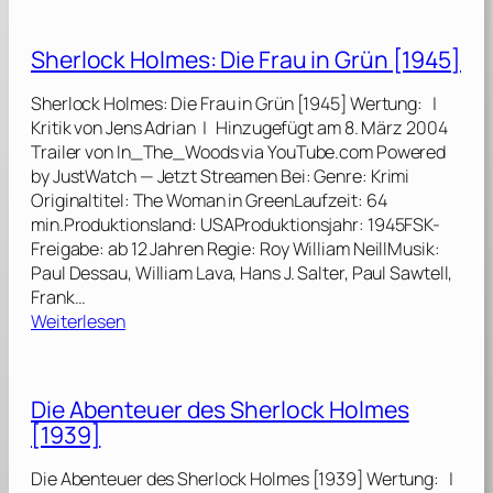
a
h
g
e
Sherlock Holmes: Die Frau in Grün [1945]
d
r
a
l
Sherlock Holmes: Die Frau in Grün [1945] Wertung: |
u
o
Kritik von Jens Adrian | Hinzugefügt am 8. März 2004
f
c
Trailer von In_The_Woods via YouTube.com Powered
S
k
by JustWatch — Jetzt Streamen Bei: Genre: Krimi
p
H
Originaltitel: The Woman in GreenLaufzeit: 64
i
o
min.Produktionsland: USAProduktionsjahr: 1945FSK-
e
l
Freigabe: ab 12 Jahren Regie: Roy William NeillMusik:
l
m
Paul Dessau, William Lava, Hans J. Salter, Paul Sawtell,
d
e
Frank…
o
s
:
Weiterlesen
s
:
S
e
J
h
n
u
e
[
Die Abenteuer des Sherlock Holmes
w
r
1
e
[1939]
l
9
l
o
4
e
Die Abenteuer des Sherlock Holmes [1939] Wertung: |
c
6