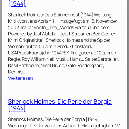
u
[1944]
9
l
s
4
o
d
Sherlock Holmes: Das Spinnennest [1944] Wertung: |
3
c
e
Kritik von Jens Adrian | Hinzugefügt am 15. November
]
k
s
2002 Trailer von In_The_Woods via YouTube.com
H
S
Powered by JustWatch — Jetzt Streamen Bei: Genre:
o
c
Krimi Originaltitel: Sherlock Holmes and the Spider
l
h
WomanLaufzeit: 63 min.Produktionsland:
m
r
USAProduktionsjahr: 1944FSK-Freigabe: ab 12 Jahren
e
e
Regie: Roy William NeillMusik: Hans J. SalterDarsteller:
s
c
Basil Rathbone, Nigel Bruce, Gale Sondergaard,
:
k
Dennis…
D
e
:
Weiterlesen
i
n
S
e
s
h
G
[
e
e
Sherlock Holmes: Die Perle der Borgia
1
r
h
[1944]
9
l
e
4
o
i
Sherlock Holmes: Die Perle der Borgia [1944]
5
c
m
Wertung: | Kritik von Jens Adrian | Hinzugefügt am 27.
]
k