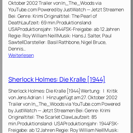
w
Oktober 2002 Trailer von In_The_Woods via
H
a
YouTube.com Powered by JustWatch — Jetzt Streamen
o
f
Bei: Genre: Krimi Originaltitel: The Pearl of
l
f
DeathLaufzeit: 69 min.Produktionsland:
m
e
USAProduktionsjahr: 1944FSK-Freigabe: ab 12 Jahren
e
[
Regie: Roy William NeillMusik: Hans J. Salter, Paul
s
1
SawtellDarsteller: Basil Rathbone, Nigel Bruce,
:
9
Dennis…
D
4
:
Weiterlesen
a
2
S
s
]
h
S
e
p
Sherlock Holmes: Die Kralle [1944]
r
i
l
n
Sherlock Holmes: Die Kralle [1944] Wertung: | Kritik
o
n
von Jens Adrian | Hinzugefügt am 27. Oktober 2002
c
e
Trailer von In_The_Woods via YouTube.com Powered
k
n
by JustWatch — Jetzt Streamen Bei: Genre: Krimi
H
n
Originaltitel: The Scarlet ClawLaufzeit: 85
o
e
min.Produktionsland: USAProduktionsjahr: 1944FSK-
l
s
Freigabe: ab 12 Jahren Regie: Roy William NeillMusik: