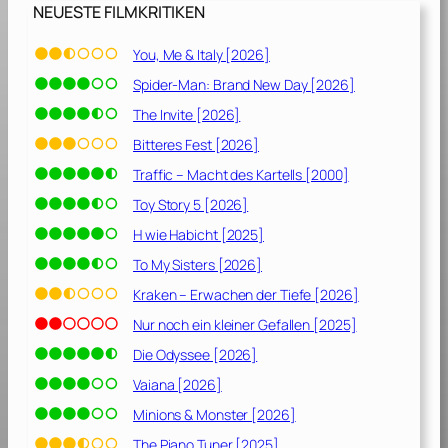
[
NEUESTE FILMKRITIKEN
2
0
You, Me & Italy [2026]
2
Spider-Man: Brand New Day [2026]
6
]
The Invite [2026]
Bitteres Fest [2026]
Traffic – Macht des Kartells [2000]
Toy Story 5 [2026]
H wie Habicht [2025]
To My Sisters [2026]
Kraken – Erwachen der Tiefe [2026]
Nur noch ein kleiner Gefallen [2025]
Die Odyssee [2026]
Vaiana [2026]
Minions & Monster [2026]
The Piano Tuner [2025]