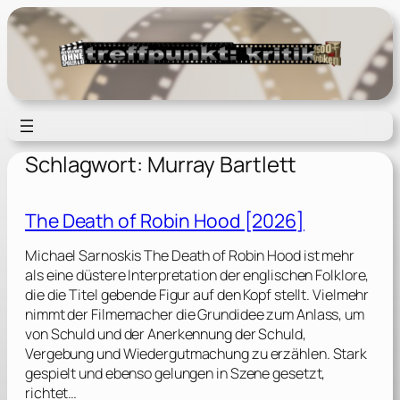
Zum
Inhalt
springen
Schlagwort:
Murray Bartlett
The Death of Robin Hood [2026]
Michael Sarnoskis The Death of Robin Hood ist mehr
als eine düstere Interpretation der englischen Folklore,
die die Titel gebende Figur auf den Kopf stellt. Vielmehr
nimmt der Filmemacher die Grundidee zum Anlass, um
von Schuld und der Anerkennung der Schuld,
Vergebung und Wiedergutmachung zu erzählen. Stark
gespielt und ebenso gelungen in Szene gesetzt,
richtet…