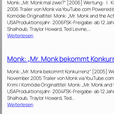
Monk: „Mr. Monk mal zwei?“ [2006] Wertung: | Kr
n
„
2006 Trailer von Monk via YouTube.com Powered b
d
M
Komödie Originaltitel: Monk: „Mr. Monk and the Ac
T
r
USAProduktionsjahr: 2006FSK-Freigabe: ab 12 Jahre
r
.
Shalhoub, Traylor Howard, Ted Levine,…
u
M
:
Weiterlesen
d
o
M
y
n
o
s
k
n
E
Monk: „Mr. Monk bekommt Konkur
w
k
r
i
:
b
Monk: „Mr. Monk bekommt Konkurrenz“ [2005] Wer
r
„
e
November 2005 Trailer von Monk via YouTube.com
d
M
“
Krimi / Komödie Originaltitel: Monk: „Mr. Monk and
g
r
[
USAProduktionsjahr: 2004FSK-Freigabe: ab 12 Jahre
e
.
2
Shalhoub, Traylor Howard, Ted…
j
M
0
:
Weiterlesen
a
o
0
M
g