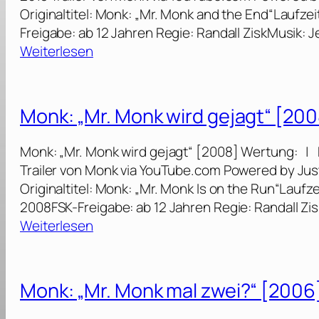
Originaltitel: Monk: „Mr. Monk and the End“Laufze
Freigabe: ab 12 Jahren Regie: Randall ZiskMusik: 
:
Weiterlesen
M
o
n
Monk: „Mr. Monk wird gejagt“ [200
k
:
Monk: „Mr. Monk wird gejagt“ [2008] Wertung: | K
„
Trailer von Monk via YouTube.com Powered by Jus
M
Originaltitel: Monk: „Mr. Monk Is on the Run“Lauf
r
2008FSK-Freigabe: ab 12 Jahren Regie: Randall Zis
.
:
Weiterlesen
M
M
o
o
n
n
Monk: „Mr. Monk mal zwei?“ [2006
k
k
u
: