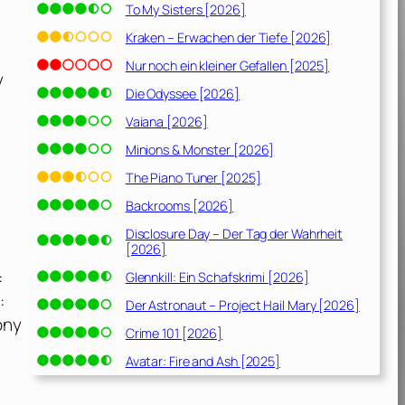
To My Sisters [2026]
Kraken – Erwachen der Tiefe [2026]
Nur noch ein kleiner Gefallen [2025]
y
Die Odyssee [2026]
Vaiana [2026]
Minions & Monster [2026]
The Piano Tuner [2025]
Backrooms [2026]
Disclosure Day – Der Tag der Wahrheit
[2026]
.
:
Glennkill: Ein Schafskrimi [2026]
:
Der Astronaut – Project Hail Mary [2026]
ony
Crime 101 [2026]
Avatar: Fire and Ash [2025]