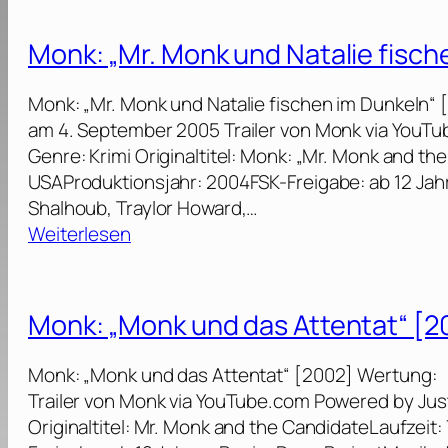
n
9
o
t
k
]
n
“
Monk: „Mr. Monk und Natalie fisch
m
k
[
a
:
2
Monk: „Mr. Monk und Natalie fischen im Dunkeln“ 
l
„
0
am 4. September 2005 Trailer von Monk via YouT
z
M
0
Genre: Krimi Originaltitel: Monk: „Mr. Monk and th
w
r
8
USAProduktionsjahr: 2004FSK-Freigabe: ab 12 Jahre
e
.
]
Shalhoub, Traylor Howard,…
i
M
:
Weiterlesen
?
o
M
“
n
o
[
k
n
2
Monk: „Monk und das Attentat“ [2
b
k
0
e
:
0
Monk: „Monk und das Attentat“ [2002] Wertung: |
k
„
6
Trailer von Monk via YouTube.com Powered by Jus
o
M
]
Originaltitel: Mr. Monk and the CandidateLaufzeit
m
r