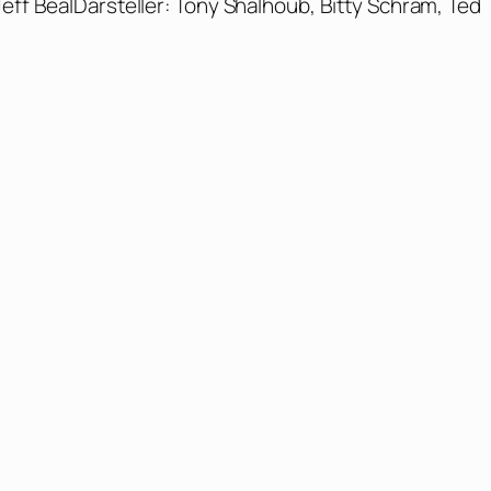
Jeff BealDarsteller: Tony Shalhoub, Bitty Schram, Ted