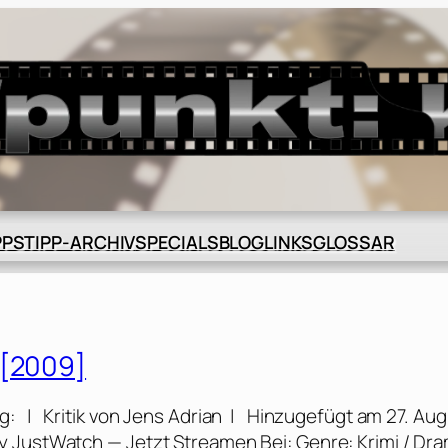
BLOG
GLOSSAR
PPS
TIPP-ARCHIV
SPECIALS
LINKS
 [2009]
: | Kritik von Jens Adrian | Hinzugefügt am 27. Aug
y JustWatch — Jetzt Streamen Bei: Genre: Krimi / Dr