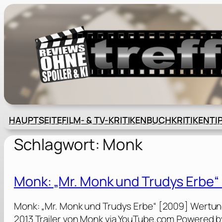
Zum
Inhalt
springen
HAUPTSEITE
FILM- & TV-KRITIKEN
BUCHKRITIKEN
TI
Schlagwort:
Monk
Monk: „Mr. Monk und Trudys Erbe“
Monk: „Mr. Monk und Trudys Erbe“ [2009] Wertung
2013 Trailer von Monk via YouTube.com Powered b