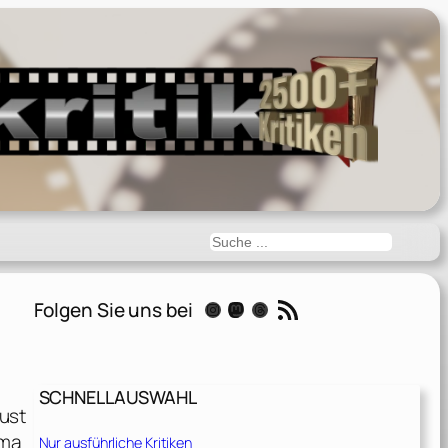
Suchen
RSS-Feed
Folgen Sie uns bei
Instagram
Mastodon
Threads
SCHNELLAUSWAHL
ust
ama
Nur ausführliche Kritiken