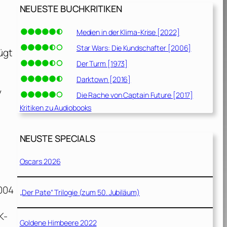
NEUESTE BUCHKRITIKEN
Medien in der Klima-Krise [2022]
Star Wars: Die Kundschafter [2006]
ügt
Der Turm [1973]
Darktown [2016]
y
Die Rache von Captain Future [2017]
Kritiken zu Audiobooks
NEUSTE SPECIALS
Oscars 2026
2004
„Der Pate“ Trilogie (zum 50. Jubiläum)
K-
Goldene Himbeere 2022