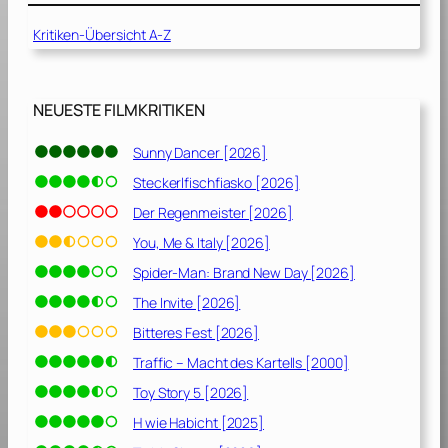
0
Kritiken-Übersicht A-Z
2
]
NEUESTE FILMKRITIKEN
Sunny Dancer [2026]
Steckerlfischfiasko [2026]
Der Regenmeister [2026]
You, Me & Italy [2026]
Spider-Man: Brand New Day [2026]
The Invite [2026]
Bitteres Fest [2026]
Traffic – Macht des Kartells [2000]
Toy Story 5 [2026]
H wie Habicht [2025]