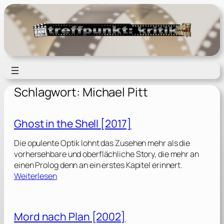
Zum
Inhalt
springen
Schlagwort:
Michael Pitt
Ghost in the Shell [2017]
Die opulente Optik lohnt das Zusehen mehr als die
vorhersehbare und oberflächliche Story, die mehr an
einen Prolog denn an ein erstes Kapitel erinnert.
:
Weiterlesen
G
h
o
Mord nach Plan [2002]
s