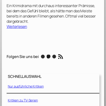
t
Ein Krimidrama mit durchaus interessanter Prämisse,
i
bei dem das Gefühl bleibt, als hätte man das Meiste
n
bereits in anderen Filmen gesehen. Oftmal viel besser
t
dargebracht.
h
:
Weiterlesen
e
M
S
o
h
r
e
d
l
n
RSS-Feed
l
Instagram
Mastodon
Threads
Folgen Sie uns bei
a
[
c
2
h
0
P
1
SCHNELLAUSWAHL
l
7
a
]
Nur ausführliche Kritiken
n
[
2
Kritiken zu TV-Serien
0