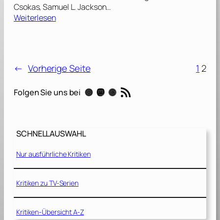
Csokas, Samuel L. Jackson…
:
Weiterlesen
x
X
x
–
←
Vorherige Seite
1
2
T
r
RSS-Feed
Instagram
Mastodon
Threads
Folgen Sie uns bei
i
p
l
e
SCHNELLAUSWAHL
X
[
Nur ausführliche Kritiken
2
0
0
Kritiken zu TV-Serien
2
]
Kritiken-Übersicht A-Z