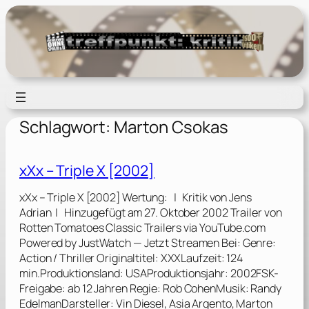
Zum
Inhalt
springen
Schlagwort:
Marton Csokas
xXx – Triple X [2002]
xXx – Triple X [2002] Wertung: | Kritik von Jens
Adrian | Hinzugefügt am 27. Oktober 2002 Trailer von
Rotten Tomatoes Classic Trailers via YouTube.com
Powered by JustWatch — Jetzt Streamen Bei: Genre:
Action / Thriller Originaltitel: XXXLaufzeit: 124
min.Produktionsland: USAProduktionsjahr: 2002FSK-
Freigabe: ab 12 Jahren Regie: Rob CohenMusik: Randy
EdelmanDarsteller: Vin Diesel, Asia Argento, Marton