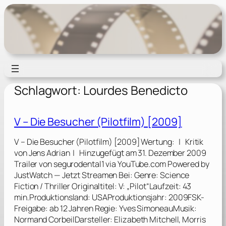
Zum
Inhalt
springen
Schlagwort:
Lourdes Benedicto
V – Die Besucher (Pilotfilm) [2009]
V – Die Besucher (Pilotfilm) [2009] Wertung: | Kritik
von Jens Adrian | Hinzugefügt am 31. Dezember 2009
Trailer von segurodental1 via YouTube.com Powered by
JustWatch — Jetzt Streamen Bei: Genre: Science
Fiction / Thriller Originaltitel: V: „Pilot“Laufzeit: 43
min.Produktionsland: USAProduktionsjahr: 2009FSK-
Freigabe: ab 12 Jahren Regie: Yves SimoneauMusik:
Normand CorbeilDarsteller: Elizabeth Mitchell, Morris