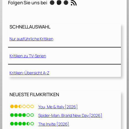
RSS-Feed
Instagram
Mastodon
Threads
Folgen Sie uns bei
s
e
l
d
SCHNELLAUSWAHL
e
r
Nur ausführliche Kritiken
b
e
s
Kritiken zu TV-Serien
o
n
Kritiken-Übersicht A-Z
d
e
r
e
NEUESTE FILMKRITIKEN
n
K
You, Me & Italy [2026]
i
Spider-Man: Brand New Day [2026]
n
d
The Invite [2026]