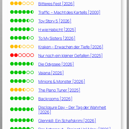
e
Bitteres Fest [2026]
r
Traffic – Macht des Kartells [2000]
[
2
Toy Story 5 [2026]
0
H wie Habicht [2025]
1
To My Sisters [2026]
6
]
Kraken – Erwachen der Tiefe [2026]
Nur noch ein kleiner Gefallen [2025]
Die Odyssee [2026]
Vaiana [2026]
Minions & Monster [2026]
The Piano Tuner [2025]
Backrooms [2026]
Disclosure Day – Der Tag der Wahrheit
[2026]
Glennkill: Ein Schafskrimi [2026]