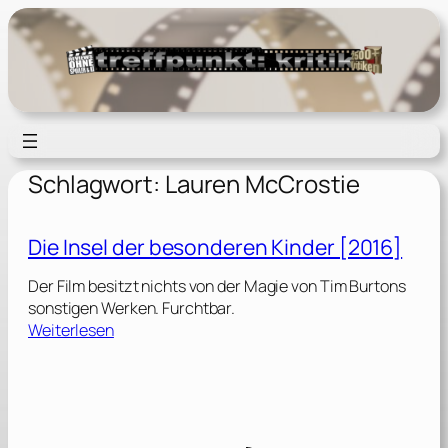
Zum
Inhalt
springen
Schlagwort:
Lauren McCrostie
Die Insel der besonderen Kinder [2016]
Der Film besitzt nichts von der Magie von Tim Burtons
sonstigen Werken. Furchtbar.
:
Weiterlesen
D
i
e
I
n