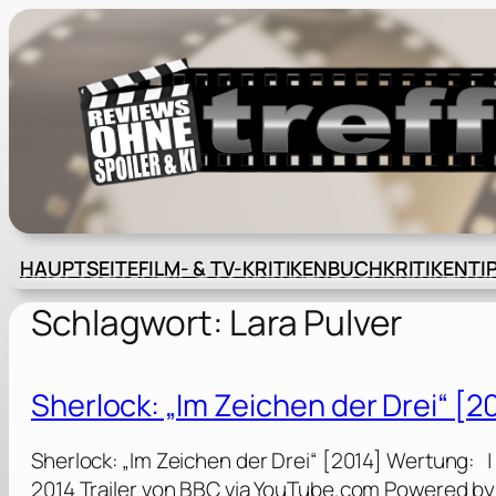
Zum
Inhalt
springen
HAUPTSEITE
FILM- & TV-KRITIKEN
BUCHKRITIKEN
TI
Schlagwort:
Lara Pulver
Sherlock: „Im Zeichen der Drei“ [2
Sherlock: „Im Zeichen der Drei“ [2014] Wertung: 
2014 Trailer von BBC via YouTube.com Powered by