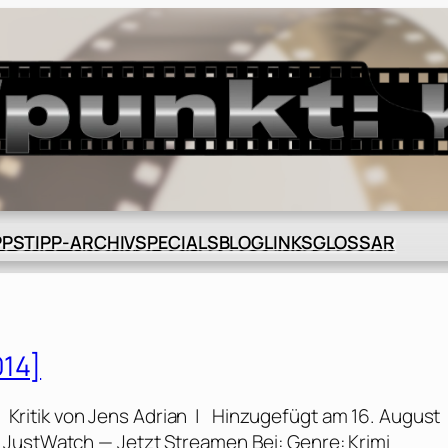
BLOG
GLOSSAR
PPS
TIPP-ARCHIV
SPECIALS
LINKS
014]
| Kritik von Jens Adrian | Hinzugefügt am 16. August
 JustWatch — Jetzt Streamen Bei: Genre: Krimi