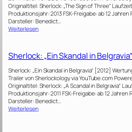
Originaltitel: Sherlock: „The Sign of Three“ Laufze
Produktionsjahr: 2013 FSK-Freigabe: ab 12 Jahren 
Darsteller: Benedict…
:
Weiterlesen
S
h
e
Sherlock: „Ein Skandal in Belgravia
r
l
Sherlock: „Ein Skandal in Belgravia“ [2012] Wertun
o
Trailer von Sherlockology via YouTube.com Power
c
Originaltitel: Sherlock: „A Scandal in Belgravia“ L
k
Produktionsjahr: 2011 FSK-Freigabe: ab 12 Jahren 
:
Darsteller: Benedict…
„
:
Weiterlesen
I
S
m
h
Z
e