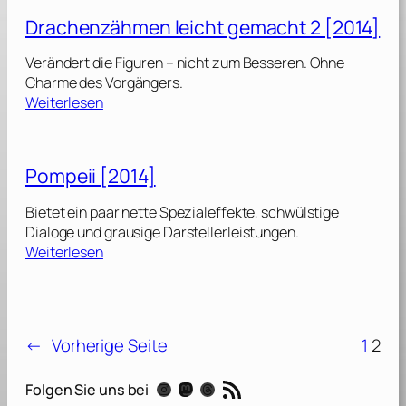
a
Drachenzähmen leicht gemacht 2 [2014]
c
h
Verändert die Figuren – nicht zum Besseren. Ohne
e
Charme des Vorgängers.
n
:
Weiterlesen
z
D
ä
r
h
a
Pompeii [2014]
m
c
e
h
Bietet ein paar nette Spezialeffekte, schwülstige
n
e
Dialoge und grausige Darstellerleistungen.
l
n
:
Weiterlesen
e
z
P
i
ä
o
c
h
m
h
m
p
t
e
←
Vorherige Seite
1
2
e
g
n
i
e
l
RSS-Feed
Instagram
Mastodon
Threads
Folgen Sie uns bei
i
m
e