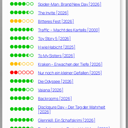
Spider-Man: Brand New Day [2026]
[
2
The Invite [2026]
0
Bitteres Fest [2026]
1
Traffic – Macht des Kartells [2000]
9
]
Toy Story 5 [2026]
H wie Habicht [2025]
To My Sisters [2026]
Kraken – Erwachen der Tiefe [2026]
Nur noch ein kleiner Gefallen [2025]
Die Odyssee [2026]
Vaiana [2026]
Backrooms [2026]
Disclosure Day – Der Tag der Wahrheit
[2026]
Glennkill: Ein Schafskrimi [2026]