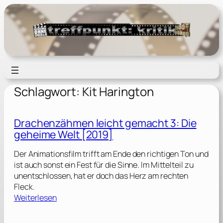
Zum
Inhalt
springen
Schlagwort:
Kit Harington
Drachenzähmen leicht gemacht 3: Die
geheime Welt [2019]
Der Animationsfilm trifft am Ende den richtigen Ton und
ist auch sonst ein Fest für die Sinne. Im Mittelteil zu
unentschlossen, hat er doch das Herz am rechten
Fleck.
:
Weiterlesen
D
r