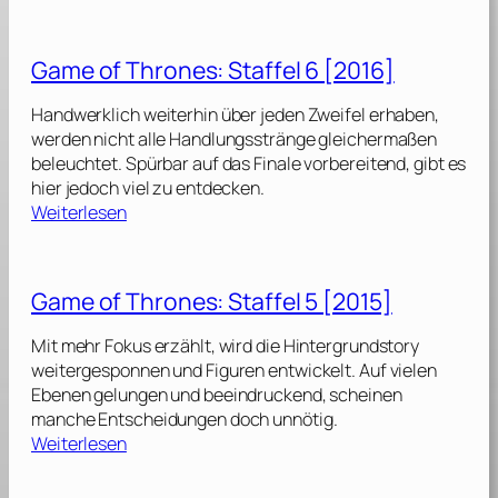
G
5
n
a
]
e
m
Game of Thrones: Staffel 6 [2016]
s
e
:
o
Handwerklich weiterhin über jeden Zweifel erhaben,
S
f
werden nicht alle Handlungsstränge gleichermaßen
t
T
beleuchtet. Spürbar auf das Finale vorbereitend, gibt es
a
h
hier jedoch viel zu entdecken.
f
r
:
Weiterlesen
f
o
G
e
n
a
l
e
m
Game of Thrones: Staffel 5 [2015]
s
e
8
:
o
[
Mit mehr Fokus erzählt, wird die Hintergrundstory
S
f
2
weitergesponnen und Figuren entwickelt. Auf vielen
t
T
0
Ebenen gelungen und beeindruckend, scheinen
a
h
1
manche Entscheidungen doch unnötig.
f
r
9
:
Weiterlesen
f
o
]
G
e
n
a
l