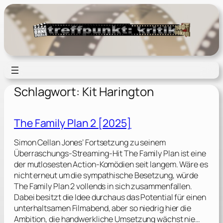
Zum
Inhalt
springen
Schlagwort:
Kit Harington
The Family Plan 2 [2025]
Simon Cellan Jones’ Fortsetzung zu seinem
Überraschungs-Streaming-Hit The Family Plan ist eine
der mutlosesten Action-Komödien seit langem. Wäre es
nicht erneut um die sympathische Besetzung, würde
The Family Plan 2 vollends in sich zusammenfallen.
Dabei besitzt die Idee durchaus das Potential für einen
unterhaltsamen Filmabend, aber so niedrig hier die
Ambition, die handwerkliche Umsetzung wächst nie…