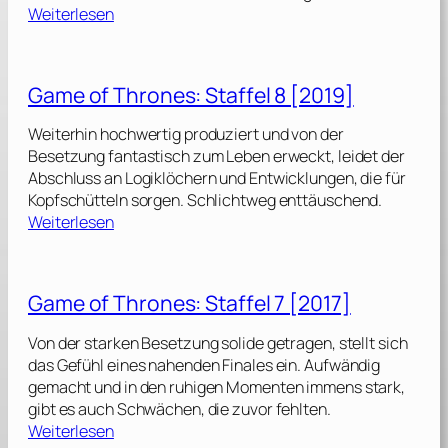
:
Weiterlesen
T
h
e
Game of Thrones: Staffel 8 [2019]
F
a
Weiterhin hochwertig produziert und von der
m
Besetzung fantastisch zum Leben erweckt, leidet der
i
Abschluss an Logiklöchern und Entwicklungen, die für
l
Kopfschütteln sorgen. Schlichtweg enttäuschend.
y
:
Weiterlesen
P
G
l
a
a
m
Game of Thrones: Staffel 7 [2017]
n
e
o
Von der starken Besetzung solide getragen, stellt sich
2
f
das Gefühl eines nahenden Finales ein. Aufwändig
[
T
gemacht und in den ruhigen Momenten immens stark,
2
h
gibt es auch Schwächen, die zuvor fehlten.
0
r
:
Weiterlesen
2
o