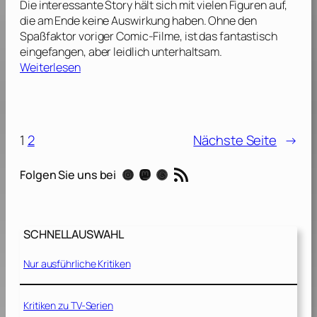
Die interessante Story hält sich mit vielen Figuren auf,
S
f
2
die am Ende keine Auswirkung haben. Ohne den
t
T
0
Spaßfaktor voriger Comic-Filme, ist das fantastisch
a
h
1
eingefangen, aber leidlich unterhaltsam.
f
r
3
:
Weiterlesen
f
o
]
E
e
n
t
l
e
e
s
r
2
:
1
2
Nächste Seite
→
n
[
S
a
2
t
RSS-Feed
Instagram
Mastodon
Threads
Folgen Sie uns bei
l
0
a
s
1
f
[
2
f
2
]
e
SCHNELLAUSWAHL
0
l
2
Nur ausführliche Kritiken
1
1
]
[
Kritiken zu TV-Serien
2