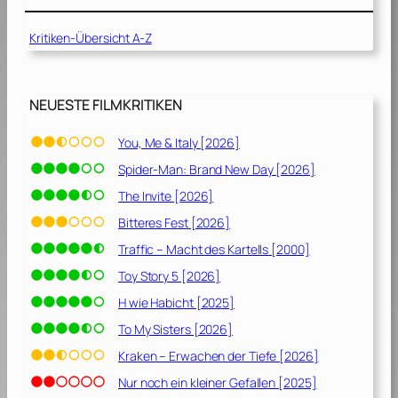
0
1
Kritiken-Übersicht A-Z
1
]
NEUESTE FILMKRITIKEN
You, Me & Italy [2026]
Spider-Man: Brand New Day [2026]
The Invite [2026]
Bitteres Fest [2026]
Traffic – Macht des Kartells [2000]
Toy Story 5 [2026]
H wie Habicht [2025]
To My Sisters [2026]
Kraken – Erwachen der Tiefe [2026]
Nur noch ein kleiner Gefallen [2025]