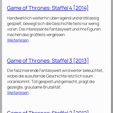
e
m
Game of Thrones: Staffel 4 [2014]
s
e
7
:
o
[
Handwerklich weiterhin überragend und erstklassig
S
f
2
gespielt, bewegt sich die Geschichte teils nur wenig
t
T
0
voran. Die interessante Fantasywelt und ihre Figuren
a
h
1
machen das großteils vergessen.
f
r
7
:
Weiterlesen
f
o
]
G
e
n
a
l
e
m
Game of Thrones: Staffel 3 [2013]
s
e
6
:
o
[
Die faszinierende Fantasywelt wird weiter beleuchtet,
S
f
2
wobei die ausufernde Geschichte letztlich kaum
t
T
0
vorankommt. Toll gespielt und gemacht, prägt die
a
h
1
gezeigte, grausame Brutalität.
f
r
6
:
Weiterlesen
f
o
]
G
e
n
a
l
e
m
Game of Thrones: Staffel 2 [2012]
s