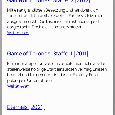
e
5
:
o
[
Mit einer grandiosen Besetzung und handwerklich
S
f
2
tadellos, wird das weitverzweigte Fantasy-Universum
t
T
0
ausgeschmückt. Das fasziniert und ist überragend
a
h
1
dargebracht. Doch die Hauptstory stockt.
f
r
5
:
Weiterlesen
f
o
]
G
e
n
a
l
e
m
Game of Thrones: Staffel 1 [2011]
s
e
4
:
o
[
Ein reichhaltiges Universum verheißt hier mehr, als der
S
f
2
stellenweise holprige Start einzulösen vermag. Erlesen
t
T
0
besetzt und toll gemacht, ist das für Fantasy-Fans
a
h
1
gelungene Unterhaltung.
f
r
4
:
Weiterlesen
f
o
]
G
e
n
a
l
e
m
Eternals [2021]
s
e
3
:
o
[