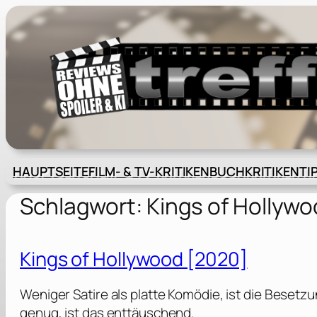
Zum
Inhalt
springen
HAUPTSEITE
FILM- & TV-KRITIKEN
BUCHKRITIKEN
TI
Schlagwort:
Kings of Hollyw
Kings of Hollywood [2020]
Weniger Satire als platte Komödie, ist die Besetz
genug, ist das enttäuschend.