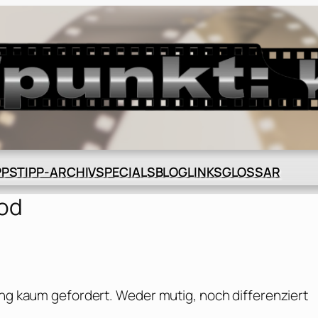
BLOG
GLOSSAR
PPS
TIPP-ARCHIV
SPECIALS
LINKS
ood
ung kaum gefordert. Weder mutig, noch differenziert