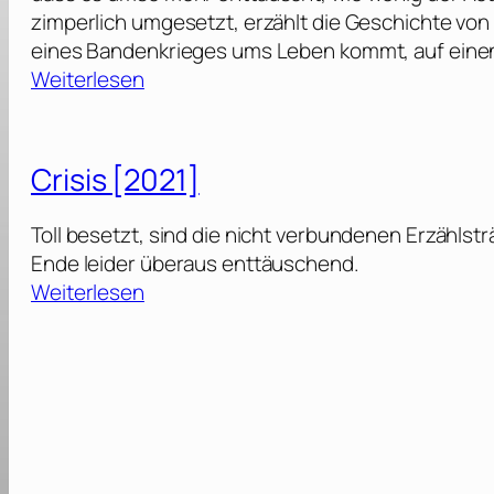
zimperlich umgesetzt, erzählt die Geschichte von
eines Bandenkrieges ums Leben kommt, auf eine
:
Weiterlesen
S
i
l
Crisis [2021]
e
n
Toll besetzt, sind die nicht verbundenen Erzäh
t
Ende leider überaus enttäuschend.
N
:
Weiterlesen
i
C
g
r
h
i
t
s
:
i
S
s
t
[