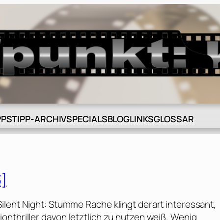
BLOG
GLOSSAR
PPS
TIPP-ARCHIV
SPECIALS
LINKS
3]
ilent Night: Stumme Rache klingt derart interessant,
nthriller davon letztlich zu nutzen weiß. Wenig