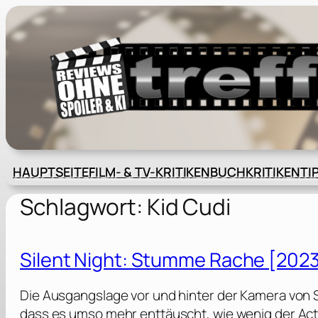
Zum
Inhalt
springen
HAUPTSEITE
FILM- & TV-KRITIKEN
BUCHKRITIKEN
TI
Schlagwort:
Kid Cudi
Silent Night: Stumme Rache [202
Die Ausgangslage vor und hinter der Kamera von S
dass es umso mehr enttäuscht, wie wenig der Actio