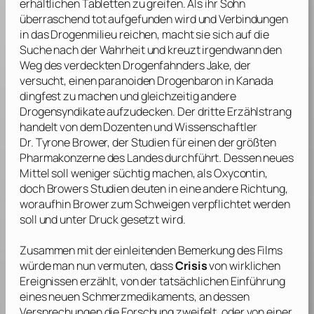
erhältlichen Tabletten zu greifen. Als ihr Sohn
überraschend tot aufgefunden wird und Verbindungen
in das Drogenmilieu reichen, macht sie sich auf die
Suche nach der Wahrheit und kreuzt irgendwann den
Weg des verdeckten Drogenfahnders Jake, der
versucht, einen paranoiden Drogenbaron in Kanada
dingfest zu machen und gleichzeitig andere
Drogensyndikate aufzudecken. Der dritte Erzählstrang
handelt von dem Dozenten und Wissenschaftler
Dr. Tyrone Brower, der Studien für einen der größten
Pharmakonzerne des Landes durchführt. Dessen neues
Mittel soll weniger süchtig machen, als Oxycontin,
doch Browers Studien deuten in eine andere Richtung,
woraufhin Brower zum Schweigen verpflichtet werden
soll und unter Druck gesetzt wird.
Zusammen mit der einleitenden Bemerkung des Films
würde man nun vermuten, dass
Crisis
von wirklichen
Ereignissen erzählt, von der tatsächlichen Einführung
eines neuen Schmerzmedikaments, an dessen
Versprechungen die Forschung zweifelt, oder von einer