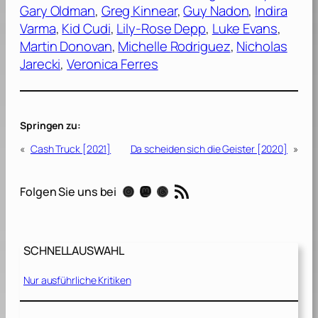
Gary Oldman
, 
Greg Kinnear
, 
Guy Nadon
, 
Indira
Varma
, 
Kid Cudi
, 
Lily-Rose Depp
, 
Luke Evans
, 
Martin Donovan
, 
Michelle Rodriguez
, 
Nicholas
Jarecki
, 
Veronica Ferres
Springen zu:
«
Cash Truck [2021]
Da scheiden sich die Geister [2020]
»
RSS-Feed
Instagram
Mastodon
Threads
Folgen Sie uns bei
SCHNELLAUSWAHL
Nur ausführliche Kritiken