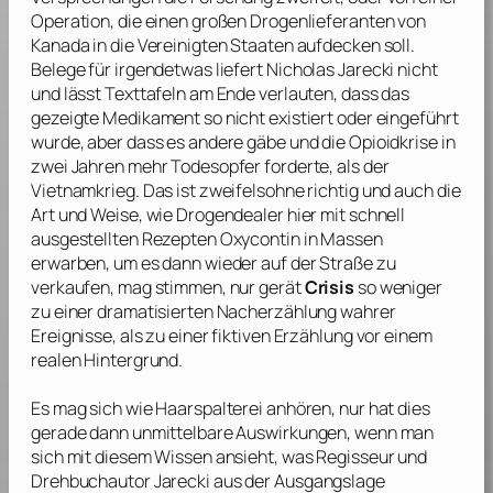
Operation, die einen großen Drogenlieferanten von
Kanada in die Vereinigten Staaten aufdecken soll.
Belege für irgendetwas liefert
Nicholas Jarecki
nicht
und lässt Texttafeln am Ende verlauten, dass das
gezeigte Medikament so nicht existiert oder eingeführt
wurde, aber dass es andere gäbe und die Opioidkrise in
zwei Jahren mehr Todesopfer forderte, als der
Vietnamkrieg. Das ist zweifelsohne richtig und auch die
Art und Weise, wie Drogendealer hier mit schnell
ausgestellten Rezepten Oxycontin in Massen
erwarben, um es dann wieder auf der Straße zu
verkaufen, mag stimmen, nur gerät
Crisis
so weniger
zu einer dramatisierten Nacherzählung wahrer
Ereignisse, als zu einer fiktiven Erzählung vor einem
realen Hintergrund.
Es mag sich wie Haarspalterei anhören, nur hat dies
gerade dann unmittelbare Auswirkungen, wenn man
sich mit diesem Wissen ansieht, was Regisseur und
Drehbuchautor
Jarecki
aus der Ausgangslage