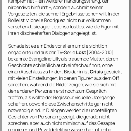
kämpfen hat – ein weiterer Handlungsstrang, der
nirgendwo hinführt –, sondern auch mit seiner
Vorgesetzten, die schnell Ergebnisse sehen will. In der
Rolle ist
Michelle Rodriguez
nicht nur vollkommen
verschenkt, sie agiert ebenso lustlos, wie die Figur mit
ihren klischeehaften Dialogen angelegt ist.
Schade ist es am Ende vor allem um die sichtlich
engagierte und aus der TV-Serie
Lost
[2004-2010]
bekannte
Evangeline Lilly
als trauernde Mutter, deren
Geschichte schließlich auch einfach aufhört, ohne
einen Abschluss zu finden. Bis dahin ist
Crisis
gespickt
mit vielen Einstellungen, in denen Figuren aus dem Off
sprechen, während die Bilder zeigen, wie sie sich mit
den anderen Personen erst noch zum Gespräch
treffen, als wollte der Regisseur visuelle Übergänge
schaffen, obwohl diese Zwischenschritte gar nicht
notwendig sind. In Dialogen werden die unbeteiligten
Gesichter von Personen gezeigt, die gerade nicht
sprechen, aber auch nicht mimisch auf das Gesagte
reagieren und Privatdetektive wissen hier offenbar