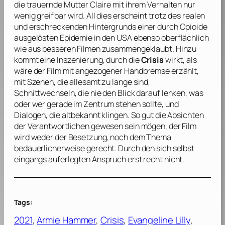
die trauernde Mutter Claire mit ihrem Verhalten nur
wenig greifbar wird. All dies erscheint trotz des realen
und erschreckenden Hintergrunds einer durch Opioide
ausgelösten Epidemie in den USA ebenso oberflächlich
wie aus besseren Filmen zusammengeklaubt. Hinzu
kommt eine Inszenierung, durch die
Crisis
wirkt, als
wäre der Film mit angezogener Handbremse erzählt,
mit Szenen, die allesamt zu lange sind,
Schnittwechseln, die nie den Blick darauf lenken, was
oder wer gerade im Zentrum stehen sollte, und
Dialogen, die altbekannt klingen. So gut die Absichten
der Verantwortlichen gewesen sein mögen, der Film
wird weder der Besetzung, noch dem Thema
bedauerlicherweise gerecht. Durch den sich selbst
eingangs auferlegten Anspruch erst recht nicht.
Tags:
2021
, 
Armie Hammer
, 
Crisis
, 
Evangeline Lilly
, 