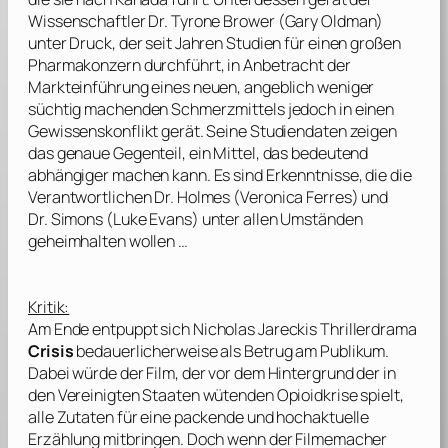
Wissenschaftler Dr. Tyrone Brower (
Gary Oldman
)
unter Druck, der seit Jahren Studien für einen großen
Pharmakonzern durchführt, in Anbetracht der
Markteinführung eines neuen, angeblich weniger
süchtig machenden Schmerzmittels jedoch in einen
Gewissenskonflikt gerät. Seine Studiendaten zeigen
das genaue Gegenteil, ein Mittel, das bedeutend
abhängiger machen kann. Es sind Erkenntnisse, die die
Verantwortlichen Dr. Holmes (
Veronica Ferres
) und
Dr. Simons (
Luke Evans
) unter allen Umständen
geheimhalten wollen …
Kritik:
Am Ende entpuppt sich
Nicholas Jareckis
Thrillerdrama
Crisis
bedauerlicherweise als Betrug am Publikum.
Dabei würde der Film, der vor dem Hintergrund der in
den Vereinigten Staaten wütenden Opioidkrise spielt,
alle Zutaten für eine packende und hochaktuelle
Erzählung mitbringen. Doch wenn der Filmemacher