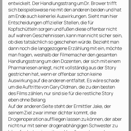
entwickelt. Der Handlungsstrang um Dr. Brower trifft
sich beispielsweise nie mit den anderen beiden und hat
am Ende auch keinerlei Auswirkungen. Sieht man hier
Entscheidungen offizieller Stellen, die für
Kopfschütteln sorgen und fußen diese offenbar nicht
auf wahren Geschehnissen, kann man nicht sicher sein,
ob dies tatsächlich so geschehen würde. Bezieht man
dann noch die langgezogene Erzählung mit ein, möchte
man fragen, weshalb der Filmemacher den gesamten
Handlungsstrang um den Dozenten, der sich mit einem
Pharmariesen anlegt, nicht vollständig aus der Story
gestrichen hat, wenn er offenbar schon keine
Auswirkung auf die anderen entfaltet. Es wäre schade
um die Auftritte von
Gary Oldman
, die zu den besten
des Films zählen, nur sind sie für die restliche Story
eben ohne Belang.
Auf der anderen Seite steht der Ermittler Jake, der
seinem Ziel zwar immer dichter kommt, die
Drogenoperation auffliegen lassen zu können, der aber
nicht nur mit seiner drogenabhängigen Schwester zu