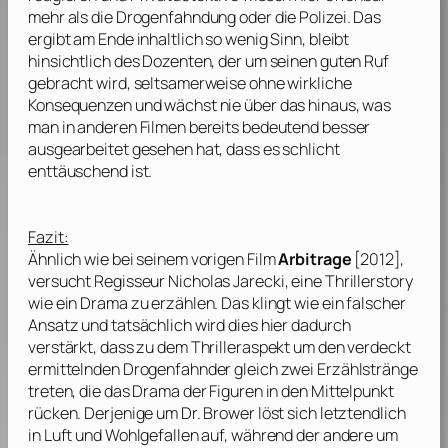
mehr als die Drogenfahndung oder die Polizei. Das
ergibt am Ende inhaltlich so wenig Sinn, bleibt
hinsichtlich des Dozenten, der um seinen guten Ruf
gebracht wird, seltsamerweise ohne wirkliche
Konsequenzen und wächst nie über das hinaus, was
man in anderen Filmen bereits bedeutend besser
ausgearbeitet gesehen hat, dass es schlicht
enttäuschend ist.
Fazit:
Ähnlich wie bei seinem vorigen Film
Arbitrage
[2012],
versucht Regisseur
Nicholas Jarecki
, eine Thrillerstory
wie ein Drama zu erzählen. Das klingt wie ein falscher
Ansatz und tatsächlich wird dies hier dadurch
verstärkt, dass zu dem Thrilleraspekt um den verdeckt
ermittelnden Drogenfahnder gleich zwei Erzählstränge
treten, die das Drama der Figuren in den Mittelpunkt
rücken. Derjenige um Dr. Brower löst sich letztendlich
in Luft und Wohlgefallen auf, während der andere um