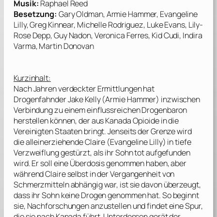
Musik:
Raphael Reed
Besetzung:
Gary Oldman, Armie Hammer, Evangeline
Lilly, Greg Kinnear, Michelle Rodriguez, Luke Evans, Lily-
Rose Depp, Guy Nadon, Veronica Ferres, Kid Cudi, Indira
Varma, Martin Donovan
Kurzinhalt:
Nach Jahren verdeckter Ermittlungen hat
Drogenfahnder Jake Kelly (
Armie Hammer
) inzwischen
Verbindung zu einem einflussreichen Drogenbaron
herstellen können, der aus Kanada Opioide in die
Vereinigten Staaten bringt. Jenseits der Grenze wird
die alleinerziehende Claire (
Evangeline Lilly
) in tiefe
Verzweiflung gestürzt, als ihr Sohn tot aufgefunden
wird. Er soll eine Überdosis genommen haben, aber
während Claire selbst in der Vergangenheit von
Schmerzmitteln abhängig war, ist sie davon überzeugt,
dass ihr Sohn keine Drogen genommen hat. So beginnt
sie, Nachforschungen anzustellen und findet eine Spur,
die sie nach Kanada führt. Unterdessen gerät der