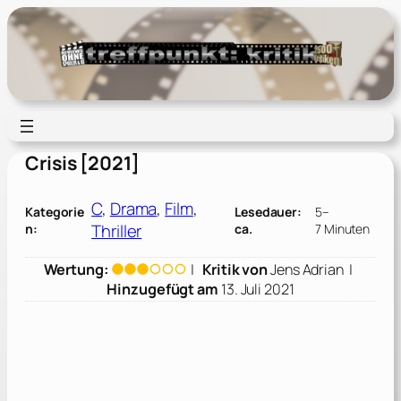
Zum
Inhalt
springen
Crisis [2021]
C
, 
Drama
, 
Film
, 
Kategorie
Lesedauer:
5–
Thriller
n:
ca.
7 Minuten
Wertung:
|
Kritik von
Jens Adrian
|
Hinzugefügt am
13. Juli 2021