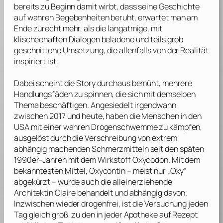
bereits zu Beginn damit wirbt, dass seine Geschichte
auf wahren Begebenheiten beruht, erwartet man am
Ende zurecht mehr, als die langatmige, mit
klischeehaften Dialogen beladene und teils grob
geschnittene Umsetzung, die allenfalls von der Realität
inspiriert ist.
Dabei scheint die Story durchaus bemüht, mehrere
Handlungsfäden zu spinnen, die sich mit demselben
Thema beschäftigen. Angesiedelt irgendwann
zwischen 2017 und heute, haben die Menschen in den
USA mit einer wahren Drogenschwemme zu kämpfen,
ausgelöst durch die Verschreibung von extrem
abhängig machenden Schmerzmitteln seit den späten
1990er-Jahren mit dem Wirkstoff Oxycodon. Mit dem
bekanntesten Mittel, Oxycontin – meist nur „Oxy“
abgekürzt – wurde auch die alleinerziehende
Architektin Claire behandelt und abhängig davon.
Inzwischen wieder drogenfrei, ist die Versuchung jeden
Tag gleich groß, zu den in jeder Apotheke auf Rezept