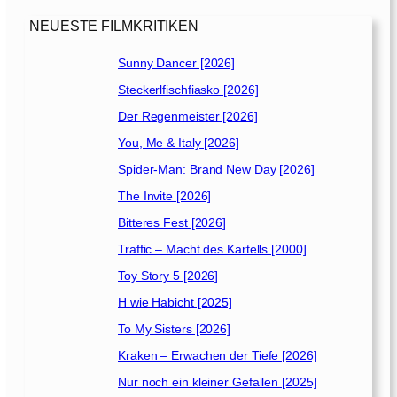
i
e
NEUESTE FILMKRITIKEN
g
e
Sunny Dancer [2026]
r
Steckerlfischfiasko [2026]
s
[
Der Regenmeister [2026]
2
You, Me & Italy [2026]
0
Spider-Man: Brand New Day [2026]
1
3
The Invite [2026]
]
Bitteres Fest [2026]
Traffic – Macht des Kartells [2000]
Toy Story 5 [2026]
H wie Habicht [2025]
To My Sisters [2026]
Kraken – Erwachen der Tiefe [2026]
Nur noch ein kleiner Gefallen [2025]