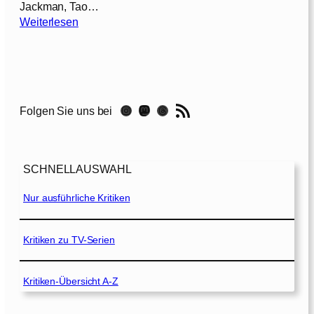
Jackman, Tao…
:
Weiterlesen
W
o
l
v
e
RSS-Feed
Instagram
Mastodon
Threads
Folgen Sie uns bei
r
i
n
e
SCHNELLAUSWAHL
:
W
Nur ausführliche Kritiken
e
g
d
Kritiken zu TV-Serien
e
s
Kritiken-Übersicht A-Z
K
r