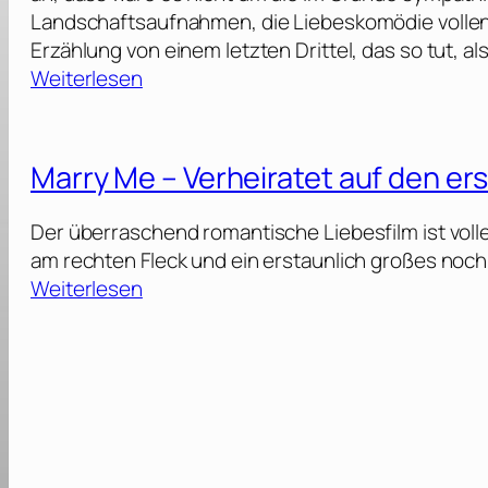
Landschaftsaufnahmen, die Liebeskomödie vollend
Erzählung von einem letzten Drittel, das so tut, al
:
Weiterlesen
Y
o
u
Marry Me – Verheiratet auf den ers
,
M
Der überraschend romantische Liebesfilm ist voll
e
am rechten Fleck und ein erstaunlich großes noch
:
Weiterlesen
&
M
I
a
t
r
a
r
l
y
y
M
[
e