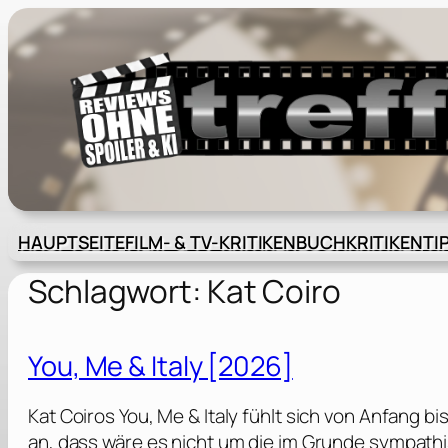
Zum
Inhalt
springen
HAUPTSEITE
FILM- & TV-KRITIKEN
BUCHKRITIKEN
TI
Schlagwort:
Kat Coiro
You, Me & Italy [2026]
Kat Coiros You, Me & Italy fühlt sich von Anfang 
an, dass wäre es nicht um die im Grunde sympath