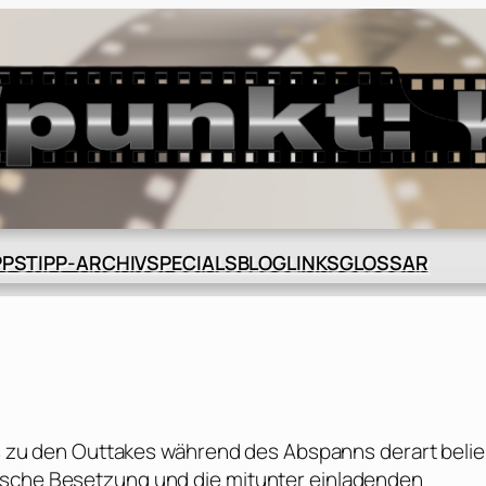
BLOG
GLOSSAR
PPS
TIPP-ARCHIV
SPECIALS
LINKS
bis zu den Outtakes während des Abspanns derart belie
ische Besetzung und die mitunter einladenden