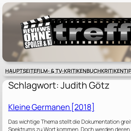
Zum
Inhalt
springen
HAUPTSEITE
FILM- & TV-KRITIKEN
BUCHKRITIKEN
TI
Schlagwort:
Judith Götz
Kleine Germanen [2018]
Das wichtige Thema stellt die Dokumentation gre
Spektrums zu Wort kommen. Doch werden deren Au