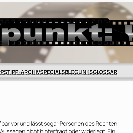
BLOG
GLOSSAR
PPS
TIPP-ARCHIV
SPECIALS
LINKS
ifbar vor und lässt sogar Personen des Rechten
ssagen nicht hinterfragt oder widerlegt. Ein