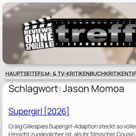
Zum
Inhalt
springen
HAUPTSEITE
FILM- & TV-KRITIKEN
BUCHKRITIKEN
TI
Schlagwort:
Jason Momoa
Supergirl [2026]
Craig Gillespies Supergirl-Adaption steckt so voller
Hinsicht zugänglicher ist, als ihr filmischer Cou