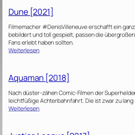
[
i
]
m
2
Dune [2021]
o
e
0
u
o
2
Filmemacher #DenisVilleneuve erschafft ein ganze
s
f
5
bebildert und toll gespielt, passen die übergroßen
T
]
Fans erlebt haben sollten.
1
h
:
Weiterlesen
0
r
D
[
o
u
2
n
n
0
Aquaman [2018]
e
e
2
s
[
3
Nach düster-zähen Comic-Filmen der Superhelden-
:
2
]
leichtfüßige Achterbahnfahrt. Die ist zwar zu lang
S
0
:
Weiterlesen
t
2
A
a
1
q
f
]
u
f