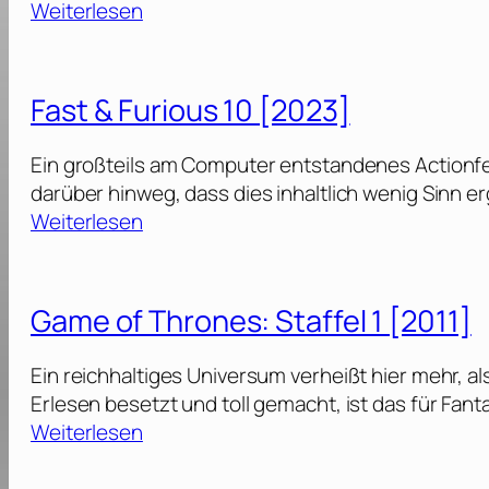
:
Weiterlesen
]
:
E
L
i
o
n
Fast & Furious 10 [2023]
s
M
t
i
Ein großteils am Computer entstandenes Actionf
K
n
darüber hinweg, dass dies inhaltlich wenig Sinn er
i
e
:
Weiterlesen
n
c
F
g
r
a
d
a
s
o
Game of Thrones: Staffel 1 [2011]
f
t
m
t
[
Ein reichhaltiges Universum verheißt hier mehr, al
F
&
2
Erlesen besetzt und toll gemacht, ist das für Fa
i
F
0
:
Weiterlesen
l
u
2
G
m
r
3
a