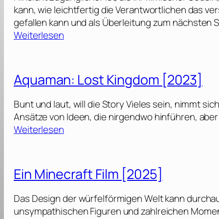
kann, wie leichtfertig die Verantwortlichen das v
gefallen kann und als Überleitung zum nächsten S
:
Weiterlesen
S
u
p
Aquaman: Lost Kingdom [2023]
e
r
Bunt und laut, will die Story Vieles sein, nimmt s
g
Ansätze von Ideen, die nirgendwo hinführen, aber
i
:
Weiterlesen
r
A
l
q
[
u
Ein Minecraft Film [2025]
2
a
0
m
Das Design der würfelförmigen Welt kann durchaus
2
a
unsympathischen Figuren und zahlreichen Mome
6
n