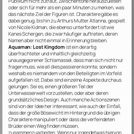
Publikum nicht zutraut, Zwischentöne herauszulesen
oder sich für mehr als ein paar Minuten zu merken, was
das nächste Ziel der Figuren ist. Charaktere gäbe es
dabei genug, bis hin zu Arthurs Mutter Atlanna, gespielt
von
Nicole Kidman
, die ebenso unterfordert ist wie
Kanes Schergen, die zwar häufiger auftreten, deren
Namen aber nicht einmal in Erinnerung bleiben.
Aquaman: Lost Kingdom
ist ein derartig
überfrachteter und inhaltlich gleichzeitig
unausgegorener Schlamassel, dass man sich nicht nur
fragen muss, wie all dies passieren konnte, sondern
weshalb es niemandem von den Beteiligten im Vorfeld
aufgefallen ist. Dabei sind einzelne Aspekte durchaus
gelungen. Sei es, einen größeren Teil der
Unterwasserwelt vorzustellen, oder aber deren
grundsätzliches Design. Auch manche Actionszenen
sind von der Idee her interessant, wie auch der Einfall,
dass der große Bösewicht im Hintergrund die übrigen
Charaktere manipuliert oder dass die verfeindeten
Brüder einen Weg finden müssen,
zusammenzuarbeiten. Wenn nur irgendetwas hiervon