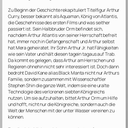
Zu Beginn der Geschichte rekapituliert Titelfigur Arthur
Curry, besser bekannt als Aquaman, König von Atlantis,
die Geschehnisse des ersten Films und was seither
passiert ist. Sein Halbbruder Orm befindet sich,
nachdem Arthur Atlantis von seiner Herrschaft befreit
hat, immer noch in Gefangenschaft und Arthur selbst
hat Mera geheiratet. Ihr Sohn Arthur Jr. hat Fähigkeiten
wie sein Vater und hält diesen tagein tagaus auf Trab.
Da kommt es gelegen, dass Arthur am Herrschen und
Regieren ohnehin nicht sehr interessiert ist. Doch dann
bedroht David Kane alias Black Manta nicht nur Arthurs
Familie, sondern zusammen mit Wissenschaftler
Stephen Shin die ganze Welt, indem sie eine uralte
Technologie des verlorenen siebten Königreichs
nutzen. Um sie aufzuhalten, bittet Arthur Orm um Hilfe
und hofft, nicht nur die Königreiche, sondern auch die
Welt der Menschen mit der unter Wasser vereinen zu
können.