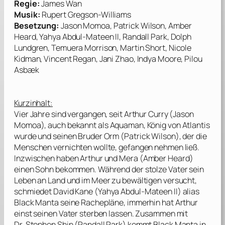
Regie:
James Wan
Musik:
Rupert Gregson-Williams
Besetzung:
Jason Momoa, Patrick Wilson, Amber
Heard, Yahya Abdul-Mateen II, Randall Park, Dolph
Lundgren, Temuera Morrison, Martin Short, Nicole
Kidman, Vincent Regan, Jani Zhao, Indya Moore, Pilou
Asbæk
Kurzinhalt:
Vier Jahre sind vergangen, seit Arthur Curry (
Jason
Momoa
), auch bekannt als Aquaman, König von Atlantis
wurde und seinen Bruder Orm (
Patrick Wilson
), der die
Menschen vernichten wollte, gefangen nehmen ließ.
Inzwischen haben Arthur und Mera (
Amber Heard
)
einen Sohn bekommen. Während der stolze Vater sein
Leben an Land und im Meer zu bewältigen versucht,
schmiedet David Kane (
Yahya Abdul-Mateen II
) alias
Black Manta seine Rachepläne, immerhin hat Arthur
einst seinen Vater sterben lassen. Zusammen mit
Dr. Stephen Shin (
Randall Park
) kommt Black Manta in