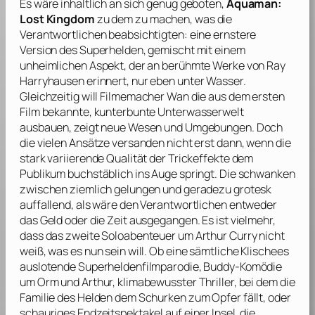
Es wäre inhaltlich an sich genug geboten,
Aquaman:
Lost Kingdom
zu dem zu machen, was die
Verantwortlichen beabsichtigten: eine ernstere
Version des Superhelden, gemischt mit einem
unheimlichen Aspekt, der an berühmte Werke von
Ray
Harryhausen
erinnert, nur eben unter Wasser.
Gleichzeitig will Filmemacher
Wan
die aus dem ersten
Film bekannte, kunterbunte Unterwasserwelt
ausbauen, zeigt neue Wesen und Umgebungen. Doch
die vielen Ansätze versanden nicht erst dann, wenn die
stark variierende Qualität der Trickeffekte dem
Publikum buchstäblich ins Auge springt. Die schwanken
zwischen ziemlich gelungen und geradezu grotesk
auffallend, als wäre den Verantwortlichen entweder
das Geld oder die Zeit ausgegangen. Es ist vielmehr,
dass das zweite Soloabenteuer um Arthur Curry nicht
weiß, was es nun sein will. Ob eine sämtliche Klischees
auslotende Superheldenfilmparodie, Buddy-Komödie
um Orm und Arthur, klimabewusster Thriller, bei dem die
Familie des Helden dem Schurken zum Opfer fällt, oder
schauriges Endzeitspektakel auf einer Insel, die