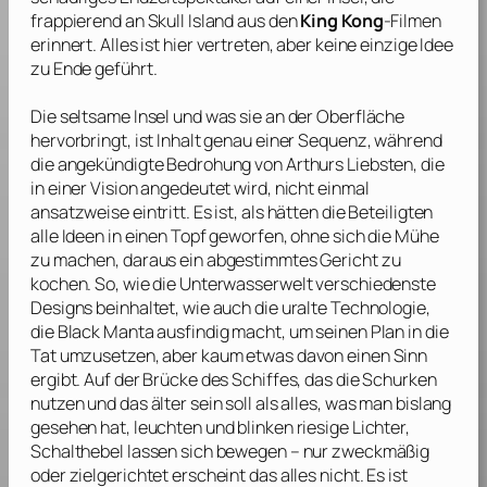
frappierend an Skull Island aus den
King Kong
-Filmen
erinnert. Alles ist hier vertreten, aber keine einzige Idee
zu Ende geführt.
Die seltsame Insel und was sie an der Oberfläche
hervorbringt, ist Inhalt genau einer Sequenz, während
die angekündigte Bedrohung von Arthurs Liebsten, die
in einer Vision angedeutet wird, nicht einmal
ansatzweise eintritt. Es ist, als hätten die Beteiligten
alle Ideen in einen Topf geworfen, ohne sich die Mühe
zu machen, daraus ein abgestimmtes Gericht zu
kochen. So, wie die Unterwasserwelt verschiedenste
Designs beinhaltet, wie auch die uralte Technologie,
die Black Manta ausfindig macht, um seinen Plan in die
Tat umzusetzen, aber kaum etwas davon einen Sinn
ergibt. Auf der Brücke des Schiffes, das die Schurken
nutzen und das älter sein soll als alles, was man bislang
gesehen hat, leuchten und blinken riesige Lichter,
Schalthebel lassen sich bewegen – nur zweckmäßig
oder zielgerichtet erscheint das alles nicht. Es ist