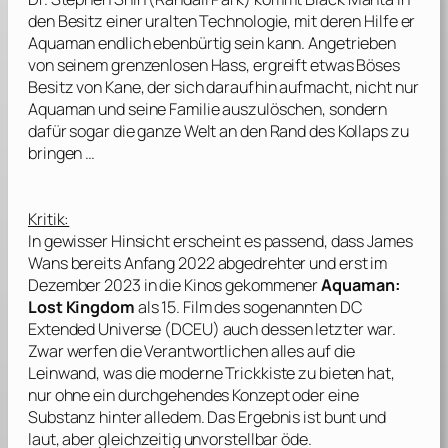
den Besitz einer uralten Technologie, mit deren Hilfe er
Aquaman endlich ebenbürtig sein kann. Angetrieben
von seinem grenzenlosen Hass, ergreift etwas Böses
Besitz von Kane, der sich daraufhin aufmacht, nicht nur
Aquaman und seine Familie auszulöschen, sondern
dafür sogar die ganze Welt an den Rand des Kollaps zu
bringen …
Kritik:
In gewisser Hinsicht erscheint es passend, dass
James
Wans
bereits Anfang 2022 abgedrehter und erst im
Dezember 2023 in die Kinos gekommener
Aquaman:
Lost Kingdom
als 15. Film des sogenannten
DC
Extended Universe
(
DCEU
) auch dessen letzter war.
Zwar werfen die Verantwortlichen alles auf die
Leinwand, was die moderne Trickkiste zu bieten hat,
nur ohne ein durchgehendes Konzept oder eine
Substanz hinter alledem. Das Ergebnis ist bunt und
laut, aber gleichzeitig unvorstellbar öde.