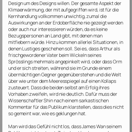
Design um des Designs willen. Der gesamte Aspekt der
Klimaerwärmung, der mit aufgegriffen wird, ist für die
Kernhandlung vollkommen unwichtig, zumal die
Auswirkungen an der Erdoberfläche nie gezeigt werden
oder auch nur interessieren würden, da es keine
Bezugspersonen an Land gibt, mit denen man
mitfiebern würde. Hinzu kommen allerlei Situationen, in
denen Lustiges geschehen soll. Sei es, dass Arthur als
frischgewordener Vater beim Wickeln seines
Sprösslings mehrmals angepinkelt wird, oder dass Orm
und er sich streiten, während sie im Grunde einem
übermächtigen Gegner gegenüberstehen und die Welt
über wie unter dem Meeresspiegel auf einen Kollaps
zusteuert. Dass die beiden selbst am Erfolg ihres
Vorhaben zweifeln, wird nie deutlich. Dafür muss der
Wissenschaftler Shin nach einem sarkastischen
Kommentar für das Publikum klarstellen, dass dies nicht
so gemeint war, wie es geklungen hat.
Man wird das Gefühl nicht los, dass
James Wan
seinem