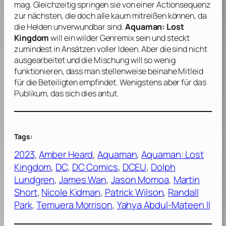
mag. Gleichzeitig springen sie von einer Actionsequenz
zur nächsten, die doch alle kaum mitreißen können, da
die Helden unverwundbar sind.
Aquaman: Lost
Kingdom
will ein wilder Genremix sein und steckt
zumindest in Ansätzen voller Ideen. Aber die sind nicht
ausgearbeitet und die Mischung will so wenig
funktionieren, dass man stellenweise beinahe Mitleid
für die Beteiligten empfindet. Wenigstens aber für das
Publikum, das sich dies antut.
Tags:
2023
, 
Amber Heard
, 
Aquaman
, 
Aquaman: Lost
Kingdom
, 
DC
, 
DC Comics
, 
DCEU
, 
Dolph
Lundgren
, 
James Wan
, 
Jason Momoa
, 
Martin
Short
, 
Nicole Kidman
, 
Patrick Wilson
, 
Randall
Park
, 
Temuera Morrison
, 
Yahya Abdul-Mateen II