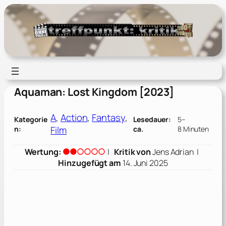
Zum
Inhalt
springen
Aquaman: Lost Kingdom [2023]
A
, 
Action
, 
Fantasy
, 
Kategorie
Lesedauer:
5–
Film
n:
ca.
8 Minuten
Wertung:
|
Kritik von
Jens Adrian
|
Hinzugefügt am
14. Juni 2025