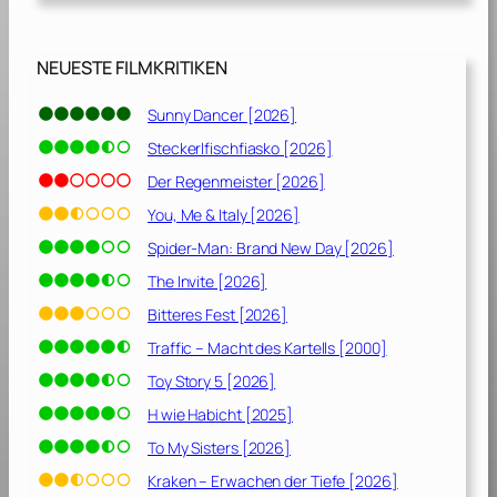
e
r
M
NEUESTE FILMKRITIKEN
a
j
Sunny Dancer [2026]
e
Steckerlfischfiasko [2026]
s
t
Der Regenmeister [2026]
ä
You, Me & Italy [2026]
t
Spider-Man: Brand New Day [2026]
[
1
The Invite [2026]
9
Bitteres Fest [2026]
6
Traffic – Macht des Kartells [2000]
9
]
Toy Story 5 [2026]
H wie Habicht [2025]
To My Sisters [2026]
Kraken – Erwachen der Tiefe [2026]