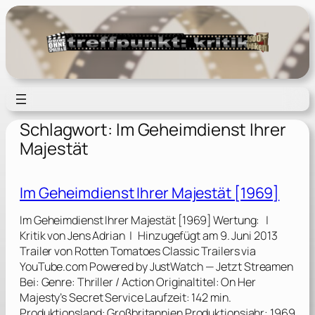
Zum
Inhalt
springen
Schlagwort:
Im Geheimdienst Ihrer
Majestät
Im Geheimdienst Ihrer Majestät [1969]
Im Geheimdienst Ihrer Majestät [1969] Wertung: |
Kritik von Jens Adrian | Hinzugefügt am 9. Juni 2013
Trailer von Rotten Tomatoes Classic Trailers via
YouTube.com Powered by JustWatch — Jetzt Streamen
Bei: Genre: Thriller / Action Originaltitel: On Her
Majesty’s Secret Service Laufzeit: 142 min.
Produktionsland: Großbritannien Produktionsjahr: 1969