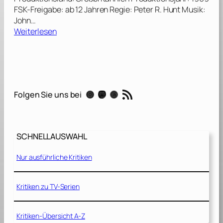
FSK-Freigabe: ab 12 Jahren Regie: Peter R. Hunt Musik:
John…
:
Weiterlesen
I
m
G
e
h
RSS-Feed
Instagram
Mastodon
Threads
Folgen Sie uns bei
e
i
m
d
SCHNELLAUSWAHL
i
e
Nur ausführliche Kritiken
n
s
t
Kritiken zu TV-Serien
I
h
Kritiken-Übersicht A-Z
r