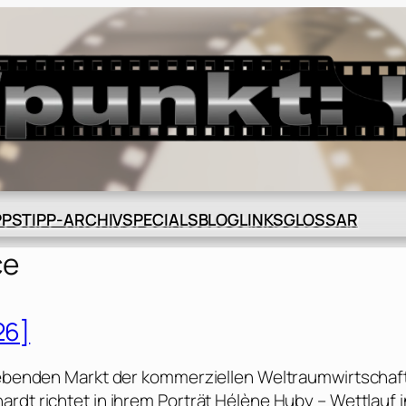
BLOG
GLOSSAR
PPS
TIPP-ARCHIV
SPECIALS
LINKS
ce
26]
trebenden Markt der kommerziellen Weltraumwirtschaf
rdt richtet in ihrem Porträt Hélène Huby – Wettlauf 