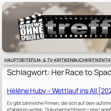
Zum
Inhalt
springen
HAUPTSEITE
FILM- & TV-KRITIKEN
BUCHKRITIKEN
TI
Schlagwort:
Her Race to Spa
Hélène Huby – Wettlauf ins All [20
Es gibt zahlreiche Firmen, die sich auf dem aufs
etablieren wollen. Dokumentarfilmerin Lena Leonha