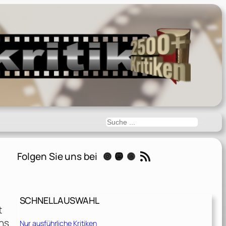
Suchen
RSS-Feed
Folgen Sie uns bei
Instagram
Mastodon
Threads
SCHNELLAUSWAHL
t
ins
Nur ausführliche Kritiken