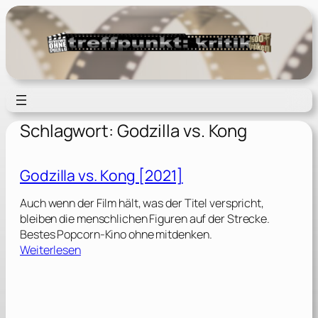
Zum
Inhalt
springen
Schlagwort:
Godzilla vs. Kong
Godzilla vs. Kong [2021]
Auch wenn der Film hält, was der Titel verspricht,
bleiben die menschlichen Figuren auf der Strecke.
Bestes Popcorn-Kino ohne mitdenken.
:
Weiterlesen
G
o
d
z