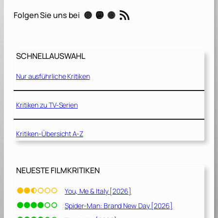
i
RSS-Feed
Instagram
Mastodon
Threads
Folgen Sie uns bei
l
l
a
SCHNELLAUSWAHL
v
s
Nur ausführliche Kritiken
.
K
o
Kritiken zu TV-Serien
n
g
Kritiken-Übersicht A-Z
[
2
0
2
NEUESTE FILMKRITIKEN
1
]
You, Me & Italy [2026]
Spider-Man: Brand New Day [2026]