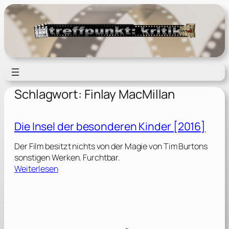
Zum
Inhalt
springen
Schlagwort:
Finlay MacMillan
Die Insel der besonderen Kinder [2016]
Der Film besitzt nichts von der Magie von Tim Burtons
sonstigen Werken. Furchtbar.
:
Weiterlesen
D
i
e
I
n