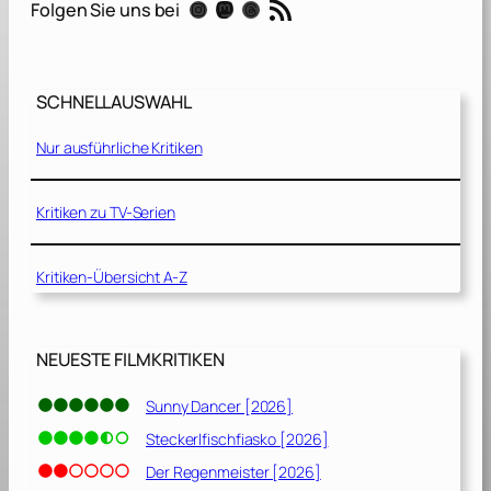
RSS-Feed
Instagram
Mastodon
Threads
Folgen Sie uns bei
s
e
l
d
SCHNELLAUSWAHL
e
r
Nur ausführliche Kritiken
b
e
s
Kritiken zu TV-Serien
o
n
Kritiken-Übersicht A-Z
d
e
r
e
NEUESTE FILMKRITIKEN
n
K
Sunny Dancer [2026]
i
Steckerlfischfiasko [2026]
n
d
Der Regenmeister [2026]