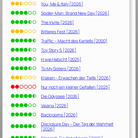
e
You, Me & Italy [2026]
r
Spider-Man: Brand New Day [2026]
[
2
The Invite [2026]
0
Bitteres Fest [2026]
1
Traffic – Macht des Kartells [2000]
6
]
Toy Story 5 [2026]
H wie Habicht [2025]
To My Sisters [2026]
Kraken – Erwachen der Tiefe [2026]
Nur noch ein kleiner Gefallen [2025]
Die Odyssee [2026]
Vaiana [2026]
Backrooms [2026]
Disclosure Day – Der Tag der Wahrheit
[2026]