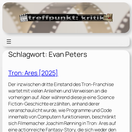
Zum
Inhalt
springen
Schlagwort:
Evan Peters
Tron: Ares [2025]
Der inzwischen dritte Einstand des Tron-Franchise
wartet mit vielen Anleihen und Verweisen an die
vorherigen auf. Aber während diese je eine Science
Fiction-Geschichte erzählten, anhand derer
veranschaulicht wurde, wie Programme und Code
innerhalb von Computern funktionieren, beschränkt
sich Filmemacher Joachim Rønning in Tron: Ares auf
eine actionreiche Fantasy-Story, die sich weder den