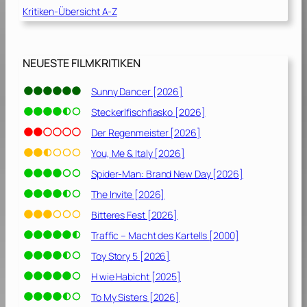
Kritiken-Übersicht A-Z
V
e
r
g
NEUESTE FILMKRITIKEN
a
n
Sunny Dancer [2026]
g
Steckerlfischfiasko [2026]
e
n
Der Regenmeister [2026]
h
You, Me & Italy [2026]
e
Spider-Man: Brand New Day [2026]
i
t
The Invite [2026]
[
Bitteres Fest [2026]
2
Traffic – Macht des Kartells [2000]
0
1
Toy Story 5 [2026]
4
H wie Habicht [2025]
]
To My Sisters [2026]