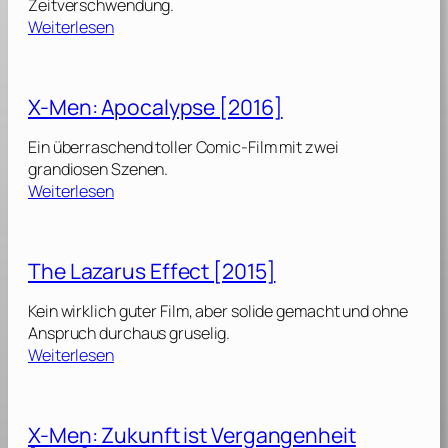
Zeitverschwendung.
]
:
Weiterlesen
X
‑
M
X-Men: Apocalypse [2016]
e
n
Ein überraschend toller Comic-Film mit zwei
:
grandiosen Szenen.
D
:
Weiterlesen
a
X
r
-
k
M
The Lazarus Effect [2015]
P
e
h
n
Kein wirklich guter Film, aber solide gemacht und ohne
o
:
Anspruch durchaus gruselig.
e
A
:
Weiterlesen
n
p
T
i
o
h
x
c
e
[
X-Men: Zukunft ist Vergangenheit
a
L
2