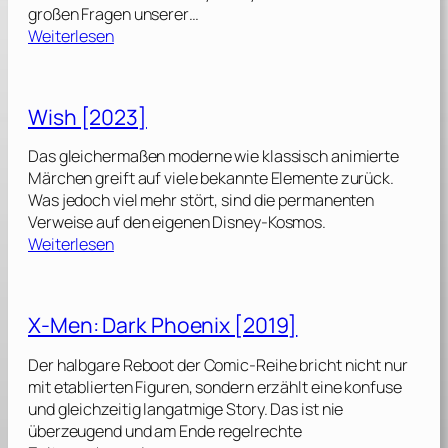
großen Fragen unserer…
:
Weiterlesen
T
r
o
Wish [2023]
n
:
Das gleichermaßen moderne wie klassisch animierte
A
Märchen greift auf viele bekannte Elemente zurück.
r
Was jedoch viel mehr stört, sind die permanenten
e
Verweise auf den eigenen Disney-Kosmos.
s
:
Weiterlesen
[
W
2
i
0
s
X‑Men: Dark Phoenix [2019]
2
h
5
[
Der halbgare Reboot der Comic-Reihe bricht nicht nur
]
2
mit etablierten Figuren, sondern erzählt eine konfuse
0
und gleichzeitig langatmige Story. Das ist nie
2
überzeugend und am Ende regelrechte
3