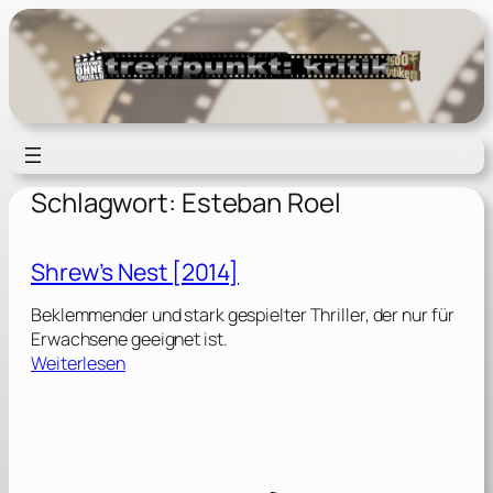
Zum
Inhalt
springen
Schlagwort:
Esteban Roel
Shrew’s Nest [2014]
Beklemmender und stark gespielter Thriller, der nur für
Erwachsene geeignet ist.
:
Weiterlesen
S
h
r
e
w