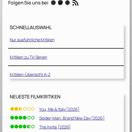
RSS-Feed
Instagram
Mastodon
Threads
Folgen Sie uns bei
’
s
N
e
SCHNELLAUSWAHL
s
t
Nur ausführliche Kritiken
[
2
0
Kritiken zu TV-Serien
1
4
Kritiken-Übersicht A-Z
]
NEUESTE FILMKRITIKEN
You, Me & Italy [2026]
Spider-Man: Brand New Day [2026]
The Invite [2026]