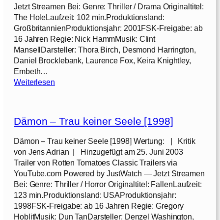
i
2
Jetzt Streamen Bei: Genre: Thriller / Drama Originaltitel:
l
n
0
The HoleLaufzeit: 102 min.Produktionsland:
[
g
1
GroßbritannienProduktionsjahr: 2001FSK-Freigabe: ab
2
S
4
16 Jahren Regie: Nick HammMusik: Clint
0
p
]
MansellDarsteller: Thora Birch, Desmond Harrington,
1
i
Daniel Brocklebank, Laurence Fox, Keira Knightley,
3
d
Embeth…
]
e
:
Weiterlesen
r
T
-
h
M
e
a
Dämon – Trau keiner Seele [1998]
H
n
o
Dämon – Trau keiner Seele [1998] Wertung: | Kritik
[
l
von Jens Adrian | Hinzugefügt am 25. Juni 2003
2
e
Trailer von Rotten Tomatoes Classic Trailers via
0
[
YouTube.com Powered by JustWatch — Jetzt Streamen
1
2
Bei: Genre: Thriller / Horror Originaltitel: FallenLaufzeit:
2
0
123 min.Produktionsland: USAProduktionsjahr:
]
0
1998FSK-Freigabe: ab 16 Jahren Regie: Gregory
1
HoblitMusik: Dun TanDarsteller: Denzel Washington,