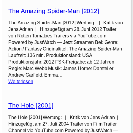
-
r
M
The Amazing Spider-Man [2012]
a
a
n
The Amazing Spider-Man [2012] Wertung: | Kritik von
n
o
Jens Adrian | Hinzugefügt am 28. Juni 2012 Trailer
2
i
von Rotten Tomatoes Trailers via YouTube.com
:
a
Powered by JustWatch — Jetzt Streamen Bei: Genre:
R
–
Action / Fantasy Originaltitel: The Amazing Spider-Man
i
R
Laufzeit: 136 min. Produktionsland: USA
s
i
Produktionsjahr: 2012 FSK-Freigabe: ab 12 Jahren
e
s
Regie: Marc Webb Musik: James Horner Darsteller:
o
k
Andrew Garfield, Emma…
f
a
:
Weiterlesen
E
n
T
l
t
h
e
e
e
c
s
The Hole [2001]
A
t
S
m
r
The Hole [2001] Wertung: | Kritik von Jens Adrian |
p
a
o
Hinzugefügt am 27. Juli 2004 Trailer von Film Trailer
i
z
[
Channel via YouTube.com Powered by JustWatch —
e