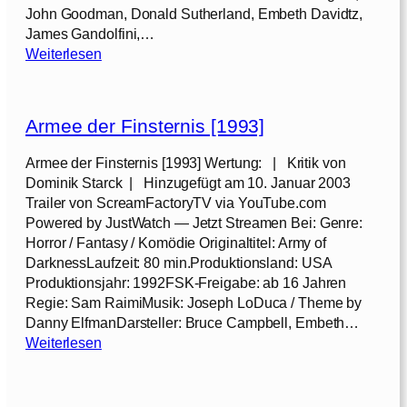
]
John Goodman, Donald Sutherland, Embeth Davidtz,
James Gandolfini,…
:
Weiterlesen
D
ä
m
Armee der Finsternis [1993]
o
n
Armee der Finsternis [1993] Wertung: | Kritik von
Dominik Starck | Hinzugefügt am 10. Januar 2003
–
Trailer von ScreamFactoryTV via YouTube.com
T
Powered by JustWatch — Jetzt Streamen Bei: Genre:
r
Horror / Fantasy / Komödie Originaltitel: Army of
a
DarknessLaufzeit: 80 min.Produktionsland: USA
u
Produktionsjahr: 1992FSK-Freigabe: ab 16 Jahren
k
Regie: Sam RaimiMusik: Joseph LoDuca / Theme by
e
Danny ElfmanDarsteller: Bruce Campbell, Embeth…
i
:
Weiterlesen
n
A
e
r
r
m