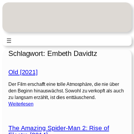
Zum
Inhalt
springen
Schlagwort:
Embeth Davidtz
Old [2021]
Der Film erschafft eine tolle Atmosphäre, die nie über
den Beginn hinauswächst. Sowohl zu verkopft als auch
zu langsam erzählt, ist dies enttäuschend.
:
Weiterlesen
O
l
d
The Amazing Spider-Man 2: Rise of
[