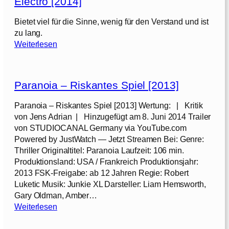
Electro [2014]
2
0
Bietet viel für die Sinne, wenig für den Verstand und ist
2
zu lang.
1
:
Weiterlesen
]
T
h
e
Paranoia – Riskantes Spiel [2013]
A
m
Paranoia – Riskantes Spiel [2013] Wertung: | Kritik
a
von Jens Adrian | Hinzugefügt am 8. Juni 2014 Trailer
z
von STUDIOCANAL Germany via YouTube.com
i
Powered by JustWatch — Jetzt Streamen Bei: Genre:
n
Thriller Originaltitel: Paranoia Laufzeit: 106 min.
g
Produktionsland: USA / Frankreich Produktionsjahr:
S
2013 FSK-Freigabe: ab 12 Jahren Regie: Robert
p
Luketic Musik: Junkie XL Darsteller: Liam Hemsworth,
i
Gary Oldman, Amber…
d
:
Weiterlesen
e
P
r
a