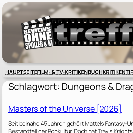
Zum
Inhalt
springen
HAUPTSEITE
FILM- & TV-KRITIKEN
BUCHKRITIKEN
TI
Schlagwort:
Dungeons & Drag
Masters of the Universe [2026]
Seit beinahe 45 Jahren gehört Mattels Fantasy-U
Bestandteil der Popkultur. Doch hat Travis Knight