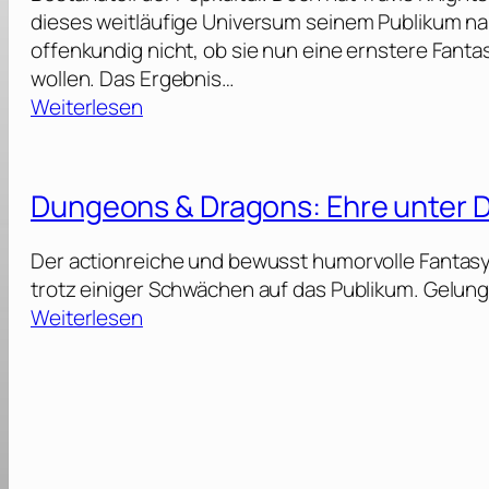
dieses weitläufige Universum seinem Publikum na
offenkundig nicht, ob sie nun eine ernstere Fanta
wollen. Das Ergebnis…
:
Weiterlesen
M
a
s
Dungeons & Dragons: Ehre unter 
t
e
Der actionreiche und bewusst humorvolle Fantasyfi
r
trotz einiger Schwächen auf das Publikum. Gelun
s
:
Weiterlesen
o
D
f
u
t
n
h
g
e
e
U
o