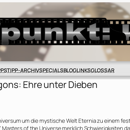
BLOG
GLOSSAR
PPS
TIPP-ARCHIV
SPECIALS
LINKS
ons: Ehre unter Dieben
niversum um die mystische Welt Eternia zu einem fes
s’ Masters of the Universe merklich Schwierigkeiten da