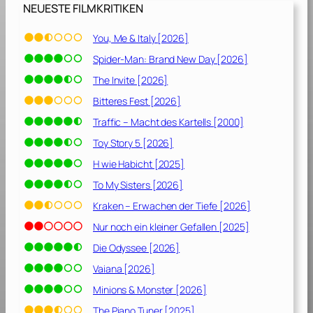
2
NEUESTE FILMKRITIKEN
6
]
You, Me & Italy [2026]
Spider-Man: Brand New Day [2026]
The Invite [2026]
Bitteres Fest [2026]
Traffic – Macht des Kartells [2000]
Toy Story 5 [2026]
H wie Habicht [2025]
To My Sisters [2026]
Kraken – Erwachen der Tiefe [2026]
Nur noch ein kleiner Gefallen [2025]
Die Odyssee [2026]
Vaiana [2026]
Minions & Monster [2026]
The Piano Tuner [2025]