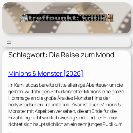
Zum
Inhalt
springen
Schlagwort:
Die Reise zum Mond
Minions & Monster [2026]
Im Kern ist das bereits dritte alleinige Abenteuer um die
gelben, willfährigen Schurkenhelfer Minions eine große
Hommage an die große Ära des Monsterfilms der
hollywoodschen Traumfabrik. Zwar ist auch Minions &
Monster mit Aspekten versehen, die am Ende für die
Erzählung nicht wirklich wichtig sind, und der Humor
richtet sich hauptsächlich an ein sehr junges Publikum.
…