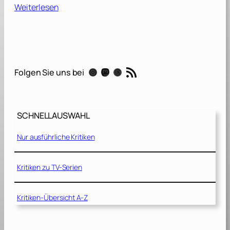
:
Weiterlesen
M
i
n
i
o
RSS-Feed
Instagram
Mastodon
Threads
Folgen Sie uns bei
n
s
&
SCHNELLAUSWAHL
M
o
Nur ausführliche Kritiken
n
s
t
Kritiken zu TV-Serien
e
r
Kritiken-Übersicht A-Z
[
2
0