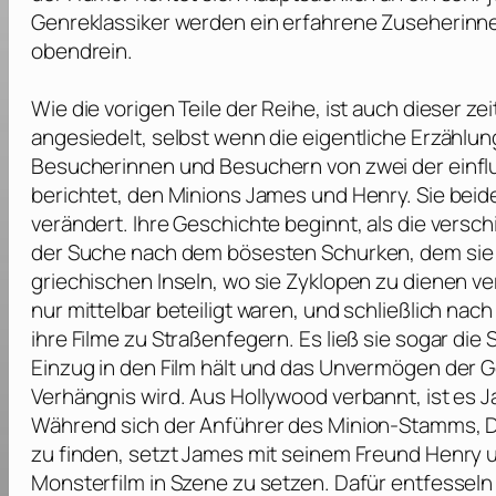
Genreklassiker werden ein erfahrene Zuseherinn
obendrein.
Wie die vorigen Teile der Reihe, ist auch dieser zei
angesiedelt, selbst wenn die eigentliche Erzählu
Besucherinnen und Besuchern von zwei der einflu
berichtet, den Minions James und Henry. Sie beid
verändert. Ihre Geschichte beginnt, als die vers
der Suche nach dem bösesten Schurken, dem sie 
griechischen Inseln, wo sie Zyklopen zu dienen v
nur mittelbar beteiligt waren, und schließlich na
ihre Filme zu Straßenfegern. Es ließ sie sogar di
Einzug in den Film hält und das Unvermögen der 
Verhängnis wird. Aus Hollywood verbannt, ist es 
Während sich der Anführer des Minion-Stamms, D
zu finden, setzt James mit seinem Freund Henry 
Monsterfilm in Szene zu setzen. Dafür entfessel