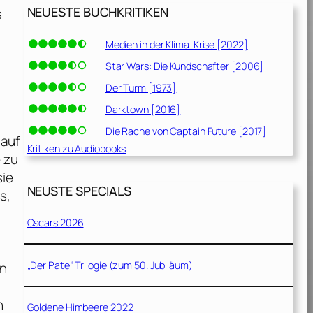
NEUESTE BUCHKRITIKEN
s
Medien in der Klima-Krise [2022]
Star Wars: Die Kundschafter [2006]
Der Turm [1973]
Darktown [2016]
Die Rache von Captain Future [2017]
 auf
Kritiken zu Audiobooks
 zu
sie
NEUSTE SPECIALS
s,
Oscars 2026
„Der Pate“ Trilogie (zum 50. Jubiläum)
en
n
Goldene Himbeere 2022