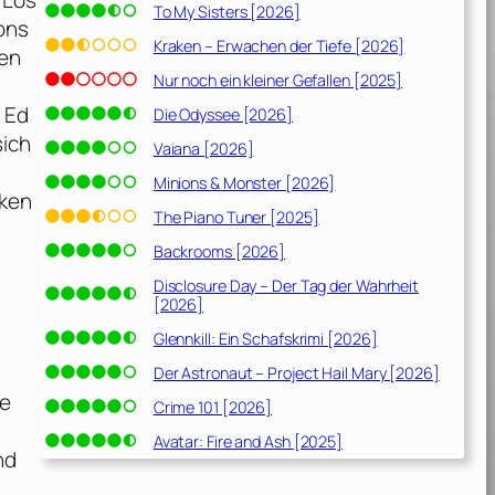
 Los
To My Sisters [2026]
ions
Kraken – Erwachen der Tiefe [2026]
ten
Nur noch ein kleiner Gefallen [2025]
 Ed
Die Odyssee [2026]
sich
Vaiana [2026]
Minions & Monster [2026]
rken
The Piano Tuner [2025]
Backrooms [2026]
Disclosure Day – Der Tag der Wahrheit
[2026]
Glennkill: Ein Schafskrimi [2026]
Der Astronaut – Project Hail Mary [2026]
ne
Crime 101 [2026]
Avatar: Fire and Ash [2025]
nd