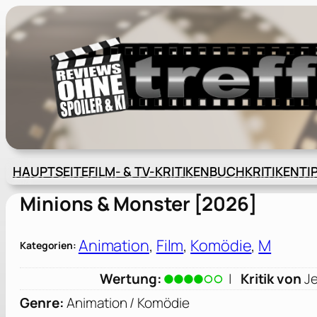
Zum
Inhalt
springen
HAUPTSEITE
FILM- & TV-KRITIKEN
BUCHKRITIKEN
TI
Minions & Monster [2026]
Animation
, 
Film
, 
Komödie
, 
M
Kategorien:
Wertung:
|
Kritik von
Je
Genre:
Animation / Komödie