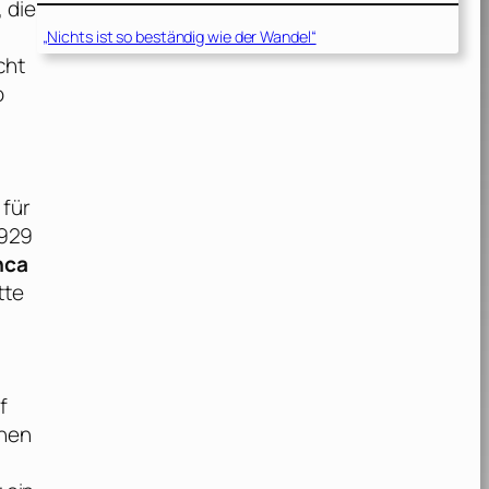
 die
„Nichts ist so beständig wie der Wandel“
cht
o
 für
1929
nca
tte
f
enen