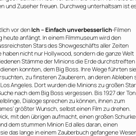
en und Zuseher freuen. Durchweg unterhaltsam ist e
tlich vor den
Ich – Einfach unverbesserlich
-Filmen
ng heute anfängt. In einem Filmmuseum wird den
ssreichsten Stars des Showgeschäfts aller Zeiten
e haben nicht nur Hollywood, sondern die ganze Welt
chiedenen Stämme der Minions die Erde durchstreiften
dienen konnten, dem Big Boss. Ihre Wege führten sie
ersuchten, zu finsteren Zauberern, an deren Ableben 
ch Los Angeles. Dort wurden die Minions zu großen Star
e Suche nach dem Big Boss vergessen. Bis 1927 der Ton
Gelblinge, Dialoge sprechen zu können, ihnen zum
James’ größter Wunsch, selbst einen Film zu drehen.
ick, mit den übrigen aufmacht, einen großen Schurk
und dem stummen Minion Ed alles daran, einen
n sie das lange in einem Zauberbuch gefangene Wese