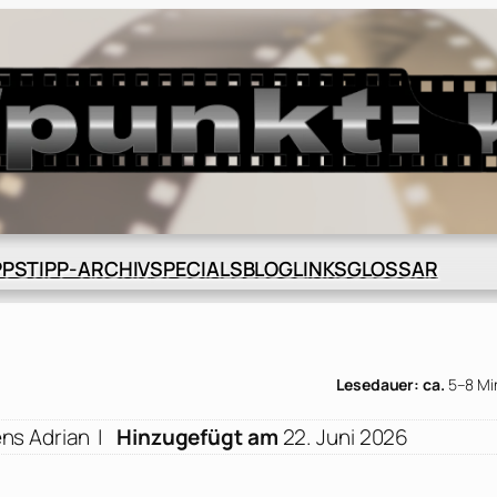
BLOG
GLOSSAR
PPS
TIPP-ARCHIV
SPECIALS
LINKS
Lesedauer: ca.
5–8 Mi
ns Adrian
|
Hinzugefügt am
22. Juni 2026