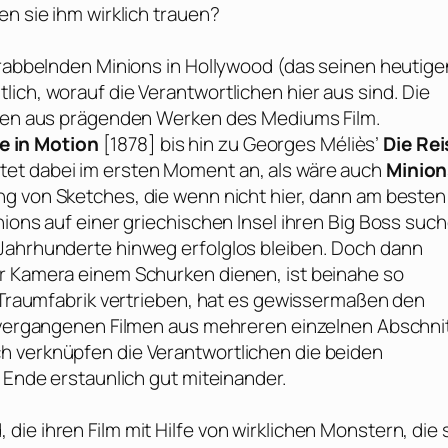
en sie ihm wirklich trauen?
 brabbelnden Minions in Hollywood (das seinen heutige
ich, worauf die Verantwortlichen hier aus sind. Die
itten aus prägenden Werken des Mediums Film.
e in Motion
[1878] bis hin zu
Georges Méliès’
Die Rei
tet dabei im ersten Moment an, als wäre auch
Minion
ng von Sketches, die wenn nicht hier, dann am besten
nions auf einer griechischen Insel ihren Big Boss suc
 Jahrhunderte hinweg erfolglos bleiben. Doch dann
er Kamera einem Schurken dienen, ist beinahe so
r Traumfabrik vertrieben, hat es gewissermaßen den
n vergangenen Filmen aus mehreren einzelnen Abschni
h verknüpfen die Verantwortlichen die beiden
m Ende erstaunlich gut miteinander.
ie ihren Film mit Hilfe von wirklichen Monstern, die 