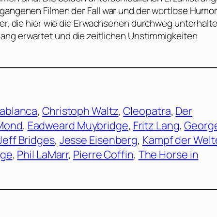
rgangenen Filmen der Fall war und der wortlose Humor
der, die hier wie die Erwachsenen durchweg unterhalt
ang erwartet und die zeitlichen Unstimmigkeiten
ablanca
, 
Christoph Waltz
, 
Cleopatra
, 
Der
 Mond
, 
Eadweard Muybridge
, 
Fritz Lang
, 
Georg
Jeff Bridges
, 
Jesse Eisenberg
, 
Kampf der Welt
age
, 
Phil LaMarr
, 
Pierre Coffin
, 
The Horse in