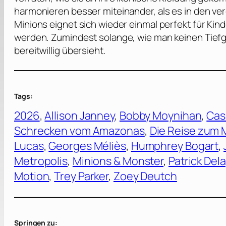
harmonieren besser miteinander, als es in den ve
Minions eignet sich wieder einmal perfekt für Kin
werden. Zumindest solange, wie man keinen Tiefg
bereitwillig übersieht.
Tags:
2026
, 
Allison Janney
, 
Bobby Moynihan
, 
Cas
Schrecken vom Amazonas
, 
Die Reise zum
Lucas
, 
Georges Méliès
, 
Humphrey Bogart
, 
Metropolis
, 
Minions & Monster
, 
Patrick Del
Motion
, 
Trey Parker
, 
Zoey Deutch
Springen zu: