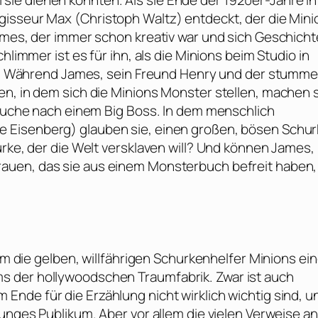
ie dienen konnten. Als sie Ende der 1920er-Jahre in
gisseur Max (
Christoph Waltz
) entdeckt, der die Min
James, der immer schon kreativ war und sich Geschich
hlimmer ist es für ihn, als die Minions beim Studio in
ält. Während James, sein Freund Henry und der stumme
en, in dem sich die Minions Monster stellen, machen 
e Suche nach einem Big Boss. In dem menschlich
e Eisenberg
) glauben sie, einen großen, bösen Schu
urke, der die Welt versklaven will? Und können James,
trauen, das sie aus einem Monsterbuch befreit haben,
 um die gelben, willfährigen Schurkenhelfer Minions ei
s der hollywoodschen Traumfabrik. Zwar ist auch
 Ende für die Erzählung nicht wirklich wichtig sind, u
junges Publikum. Aber vor allem die vielen Verweise an