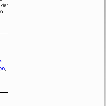
 der
en
e
en
, 