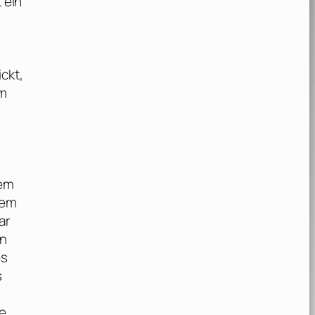
 ein
ckt,
lm
nem
sem
ar
en
es
s
ge