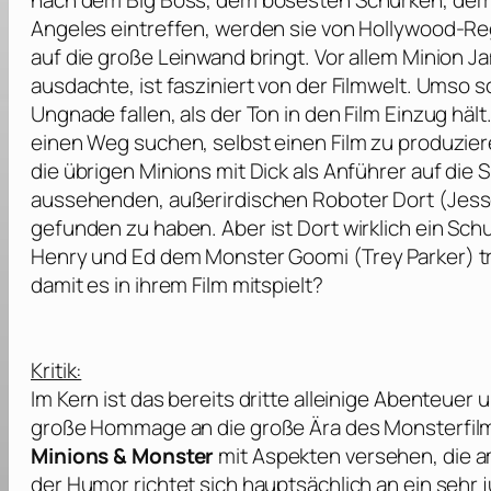
nach dem Big Boss, dem bösesten Schurken, dem s
Angeles eintreffen, werden sie von Hollywood-Re
auf die große Leinwand bringt. Vor allem Minion 
ausdachte, ist fasziniert von der Filmwelt. Umso sc
Ungnade fallen, als der Ton in den Film Einzug h
einen Weg suchen, selbst einen Film zu produzier
die übrigen Minions mit Dick als Anführer auf di
aussehenden, außerirdischen Roboter Dort (
Jess
gefunden zu haben. Aber ist Dort wirklich ein Sch
Henry und Ed dem Monster Goomi (
Trey Parker
) 
damit es in ihrem Film mitspielt?
Kritik:
Im Kern ist das bereits dritte alleinige Abenteuer
große Hommage an die große Ära des Monsterfilm
Minions & Monster
mit Aspekten versehen, die am
der Humor richtet sich hauptsächlich an ein sehr 