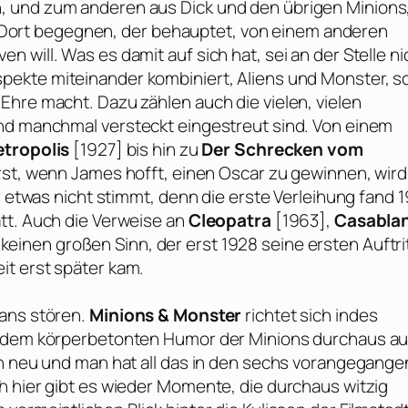
 und zum anderen aus Dick und den übrigen Minions,
ort begegnen, der behauptet, von einem anderen
 will. Was es damit auf sich hat, sei an der Stelle ni
pekte miteinander kombiniert, Aliens und Monster, s
Ehre macht. Dazu zählen auch die vielen, vielen
und manchmal versteckt eingestreut sind. Von einem
tropolis
[1927] bis hin zu
Der Schrecken vom
erst, wenn James hofft, einen
Oscar
zu gewinnen, wird
r etwas nicht stimmt, denn die erste Verleihung fand 
tt. Auch die Verweise an
Cleopatra
[1963],
Casabla
einen großen Sinn, der erst 1928 seine ersten Auftri
it erst später kam.
fans stören.
Minions & Monster
richtet sich indes
i dem körperbetonten Humor der Minions durchaus au
ch neu und man hat all das in den sechs vorangegang
h hier gibt es wieder Momente, die durchaus witzig