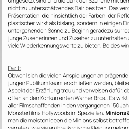
umgesetzt sind und die dank der Szenerie mit dem 
nicht zu unterschätzendes Flair besitzen. Das ve
Präsentation, die hinsichtlich der Farben, der Re
plastischer wirkt als bislang, sondern in einigen
untergehenden Sonne zu Beginn geradezu surreal r
junge Zuseherinnen und Zuseher zu unterhalten 
viele Wiederkennungswerte zu bieten. Beides wird 
Fazit:
Obwohl sich die vielen Anspielungen an prägende 
jungen Publikum kaum erschließen werden, bleiben
Aspekt der Erzählung treu und verweisen dafür, o
offen an den Konkurrenten
Warner Bros.
. Es wir
aller Filmschaffenden in den vergangenen 150 Jahr
Monsterfilms Hollywoods im Speziellen.
Minions 
man die meisten Ideen die Minions selbst betref
verraten, wie sie an ihre ikonische Kleidung gek