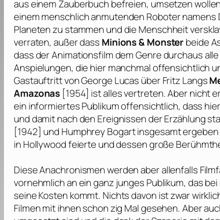
aus einem Zauberbuch befreien, umsetzen wollen,
einem menschlich anmutenden Roboter namens D
Planeten zu stammen und die Menschheit versklaven
verraten, außer dass
Minions & Monster
beide As
dass der Animationsfilm dem Genre durchaus alle 
Anspielungen, die hier manchmal offensichtlich 
Gastauftritt von
George Lucas
über
Fritz Langs
Me
Amazonas
[1954] ist alles vertreten. Aber nicht 
ein informiertes Publikum offensichtlich, dass hie
und damit nach den Ereignissen der Erzählung sta
[1942] und
Humphrey Bogart
insgesamt ergeben k
in Hollywood feierte und dessen große Berühmthe
Diese Anachronismen werden aber allenfalls Film
vornehmlich an ein ganz junges Publikum, das be
seine Kosten kommt. Nichts davon ist zwar wirkli
Filmen mit ihnen schon zig Mal gesehen. Aber auc