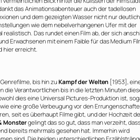
vermeintlichen Blick hinter die Kulissen der Filmstadt
rdankt das Animationsabenteuer auch der tadellosen
flexionen und dem gezeigten Wasser nicht nur deutlich
 Einstellungen wie dem nebelverhangenen Ufer mit der
ealistisch. Das rundet einen Film ab, der sich anschi
und Erwachsenen mit einem Faible für das Medium Fi
hier erreicht.
Genrefilme, bis hin zu
Kampf der Welten
[1953], ei
 die Verantwortlichen bis in die letzten Minuten die
bwohl dies eine
Universal Pictures
-Produktion ist, sog
kt wie eine große Verbeugung vor den Errungenschaft
en, seit es überhaupt Filme gibt, und der Hochzeit d
& Monster
gelingt das so gut, dass man verzeiht, das
fend bereits mehrmals gesehen hat. Immerhin wird
ommen sind. Die beiden unterschiedlichen Erzählsträn