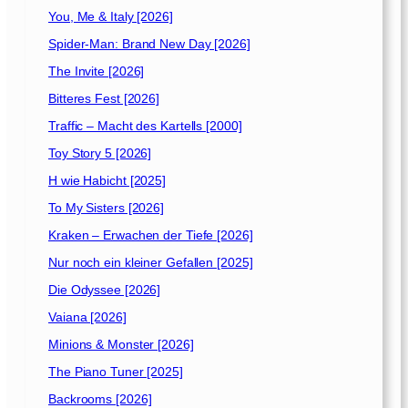
R
You, Me & Italy [2026]
i
n
Spider-Man: Brand New Day [2026]
g
The Invite [2026]
s
Bitteres Fest [2026]
[
2
Traffic – Macht des Kartells [2000]
0
Toy Story 5 [2026]
2
H wie Habicht [2025]
1
]
To My Sisters [2026]
Kraken – Erwachen der Tiefe [2026]
Nur noch ein kleiner Gefallen [2025]
Die Odyssee [2026]
Vaiana [2026]
Minions & Monster [2026]
The Piano Tuner [2025]
Backrooms [2026]