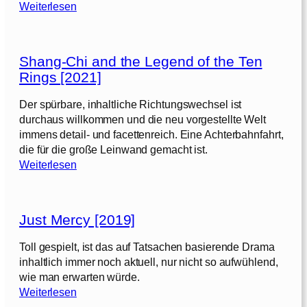
:
Weiterlesen
S
p
i
Shang-Chi and the Legend of the Ten
d
Rings [2021]
e
r
Der spürbare, inhaltliche Richtungswechsel ist
-
durchaus willkommen und die neu vorgestellte Welt
M
immens detail- und facettenreich. Eine Achterbahnfahrt,
a
die für die große Leinwand gemacht ist.
n
:
Weiterlesen
:
S
B
h
r
a
a
Just Mercy [2019]
n
n
g
d
Toll gespielt, ist das auf Tatsachen basierende Drama
-
N
inhaltlich immer noch aktuell, nur nicht so aufwühlend,
C
e
wie man erwarten würde.
h
:
w
Weiterlesen
i
J